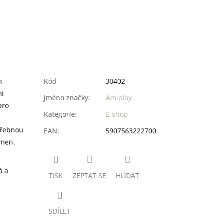
m
Kód
30402
mi
Jméno značky
:
Amiplay
pro
Kategorie
:
E-shop
třebnou
EAN
:
5907563222700
emen.
á a
TISK
ZEPTAT SE
HLÍDAT
SDÍLET