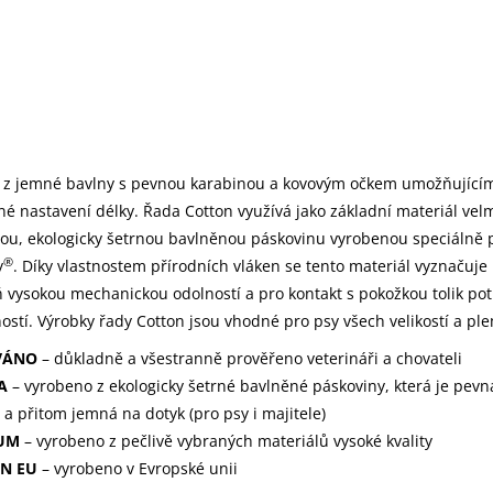
o z jemné bavlny s pevnou karabinou a kovovým očkem umožňující
é nastavení délky. Řada Cotton využívá jako základní materiál vel
vou, ekologicky šetrnou bavlněnou páskovinu vyrobenou speciálně 
®
y
. Díky vlastnostem přírodních vláken se tento materiál vyznačuje
 vysokou mechanickou odolností a pro kontakt s pokožkou tolik po
ností. Výrobky řady Cotton jsou vhodné pro psy všech velikostí a pl
VÁNO
– důkladně a všestranně prověřeno veterináři a chovateli
A
– vyrobeno z ekologicky šetrné bavlněné páskoviny, která je pevn
 a přitom jemná na dotyk (pro psy i majitele)
UM
– vyrobeno z pečlivě vybraných materiálů vysoké kvality
IN
EU
– vyrobeno v Evropské unii