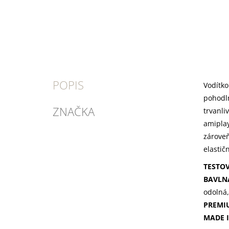
POPIS
Vodítk
pohodln
ZNAČKA
trvanli
amipla
zároveň
elastič
TESTO
BAVLN
odolná,
PREMI
MADE 