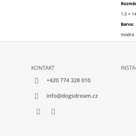
Rozměr
1,5 × 1
Barva:
modrá
Z
Á
KONTAKT
INST
P
A
+420 774 328 010
T
Í
info@dogsdream.cz
Facebook
Instagram