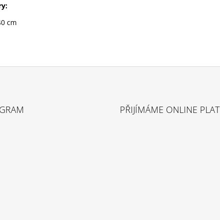
y:
40 cm
AGRAM
PŘIJÍMÁME ONLINE PLA