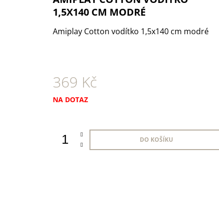
1 KS
1,5X140 CM MODRÉ
35 Kč
Amiplay Cotton vodítko 1,5x140 cm modré
369 Kč
Měrná
NA DOTAZ
cena:
DO KOŠÍKU