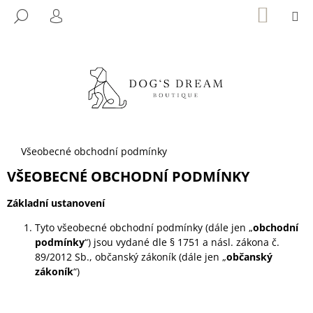
K
Přejít
NÁKUP
M
HLEDAT
KOŠÍK
na
O
PŘIHLÁŠENÍ
ZPĚT
ZPĚT
obsah
Š
Í
C
K
O
P
O
T
Domů
Všeobecné obchodní podmínky
Ř
VŠEOBECNÉ OBCHODNÍ PODMÍNKY
E
B
Základní ustanovení
U
Tyto všeobecné obchodní podmínky (dále jen „
obchodní
J
podmínky
“) jsou vydané dle § 1751 a násl. zákona č.
E
89/2012 Sb., občanský zákoník (dále jen „
obč
ansk
ý
zákoník
“)
T
E
N