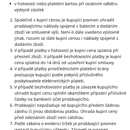
v hotovosti nebo platební kartou při osobním odběru
výdejně zásilek
Společně s kupní cenou je kupující povinen uhradit
prodávajícímu náklady spojené s balením a dodáním
zboží ve smluvené výši. Není-li dále uvedeno výslovně
jinak, rozumí se dále kupní cenou i náklady spojené s
dodáním zboží.
V případě platby v hotovosti je kupní cena splatná při
převzetí zboží. V případě bezhotovostní platby je kupní
cena splatná do 14 dnů od uzavření kupní smlouvy.
V případě platby prostřednictvím platební brány
postupuje kupující podle pokynů příslušného
poskytovatele elektronických plateb.
V případě bezhotovostní platby je závazek kupujícího
uhradit kupní cenu splněn okamžikem připsání příslušné
částky na bankovní účet prodávajícího.
Prodávající nepožaduje od kupujícího předem žádnou
zálohu či jinou obdobnou platbu. Úhrada kupní ceny
před odesláním zboží není zálohou.
Podle zákona o evidenci tržeb je prodávající povinen
vystavit kupujícímu účtenku. Zároveň je povinen