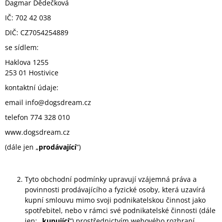
Dagmar Dědečková
A
IČ: 702 42 038
J
DIČ: CZ7054254889
Í
se sídlem:
T
?
Haklova 1255
253 01 Hostivice
kontaktní údaje:
email info@dogsdream.cz
HLEDAT
telefon 774 328 010
www.dogsdream.cz
(dále jen „
prodávající
“)
D
O
P
Tyto obchodní podmínky upravují vzájemná práva a
O
povinnosti prodávajícího a fyzické osoby, která uzavírá
R
kupní smlouvu mimo svoji podnikatelskou činnost jako
U
spotřebitel, nebo v rámci své podnikatelské činnosti (dále
Č
jen: „
kupující
“) prostřednictvím webového rozhraní