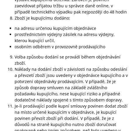
zaevidovat přijatou tržbu u správce daně online, v
případě technického výpadku pak nejpozději do 48 hodin
Zboží je kupujícímu dodáno:
na adresu určenou kupujícím objednávce
prostřednictvím výdejny zásilek na adresu výdejny,
kterou kupující určil,
osobním odběrem v provozovně prodávajícího
Volba způsobu dodání se provádí během objednávání
zboží.
Náklady na dodání zboží v závislosti na způsobu odeslání
a převzetí zboží jsou uvedeny v objednávce kupujícího a v
potvrzení objednávky prodávajícím. V případě, že je
způsob dopravy smluven na základě zvláštního
požadavku kupujícího, nese kupující riziko a případné
dodatečné náklady spojené s tímto způsobem dopravy.
Je-li prodávající podle kupní smlouvy povinen dodat zboží
na místo určené kupujícím v objednávce, je kupující
povinen převzít zboží při dodání. V případě, že je z
důvodů na straně kupujícího nutno zboží doručovat
opakovaně nebo jiným způsobem, než bylo uvedeno v