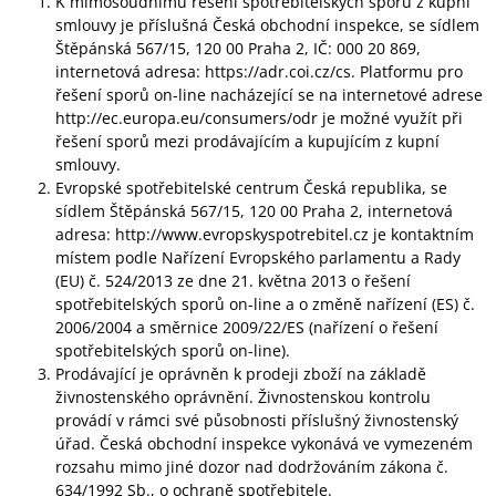
K mimosoudnímu řešení spotřebitelských sporů z kupní
smlouvy je příslušná Česká obchodní inspekce, se sídlem
Štěpánská 567/15, 120 00 Praha 2, IČ: 000 20 869,
internetová adresa: https://adr.coi.cz/cs. Platformu pro
řešení sporů on-line nacházející se na internetové adrese
http://ec.europa.eu/consumers/odr je možné využít při
řešení sporů mezi prodávajícím a kupujícím z kupní
smlouvy.
Evropské spotřebitelské centrum Česká republika, se
sídlem Štěpánská 567/15, 120 00 Praha 2, internetová
adresa: http://www.evropskyspotrebitel.cz je kontaktním
místem podle Nařízení Evropského parlamentu a Rady
(EU) č. 524/2013 ze dne 21. května 2013 o řešení
spotřebitelských sporů on-line a o změně nařízení (ES) č.
2006/2004 a směrnice 2009/22/ES (nařízení o řešení
spotřebitelských sporů on-line).
Prodávající je oprávněn k prodeji zboží na základě
živnostenského oprávnění. Živnostenskou kontrolu
provádí v rámci své působnosti příslušný živnostenský
úřad. Česká obchodní inspekce vykonává ve vymezeném
rozsahu mimo jiné dozor nad dodržováním zákona č.
634/1992 Sb., o ochraně spotřebitele.