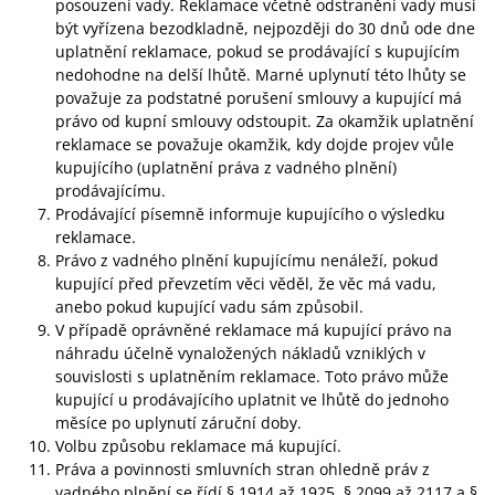
posouzení vady. Reklamace včetně odstranění vady musí
být vyřízena bezodkladně, nejpozději do 30 dnů ode dne
uplatnění reklamace, pokud se prodávající s kupujícím
nedohodne na delší lhůtě. Marné uplynutí této lhůty se
považuje za podstatné porušení smlouvy a kupující má
právo od kupní smlouvy odstoupit. Za okamžik uplatnění
reklamace se považuje okamžik, kdy dojde projev vůle
kupujícího (uplatnění práva z vadného plnění)
prodávajícímu.
Prodávající písemně informuje kupujícího o výsledku
reklamace.
Právo z vadného plnění kupujícímu nenáleží, pokud
kupující před převzetím věci věděl, že věc má vadu,
anebo pokud kupující vadu sám způsobil.
V případě oprávněné reklamace má kupující právo na
náhradu účelně vynaložených nákladů vzniklých v
souvislosti s uplatněním reklamace. Toto právo může
kupující u prodávajícího uplatnit ve lhůtě do jednoho
měsíce po uplynutí záruční doby.
Volbu způsobu reklamace má kupující.
Práva a povinnosti smluvních stran ohledně práv z
vadného plnění se řídí § 1914 až 1925, § 2099 až 2117 a §