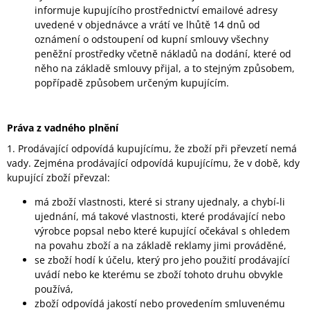
informuje kupujícího prostřednictví emailové adresy
uvedené v objednávce a vrátí ve lhůtě 14 dnů od
oznámení o odstoupení od kupní smlouvy všechny
peněžní prostředky včetně nákladů na dodání, které od
něho na základě smlouvy přijal, a to stejným způsobem,
popřípadě způsobem určeným kupujícím.
Práva z vadn
é
ho plnění
1. Prodávající odpovídá kupujícímu, že zboží při převzetí nemá
vady. Zejména prodávající odpovídá kupujícímu, že v době, kdy
kupující zboží převzal:
má zboží vlastnosti, které si strany ujednaly, a chybí-li
ujednání, má takové vlastnosti, které prodávající nebo
výrobce popsal nebo které kupující očekával s ohledem
na povahu zboží a na základě reklamy jimi prováděné,
se zboží hodí k účelu, který pro jeho použití prodávající
uvádí nebo ke kterému se zboží tohoto druhu obvykle
používá,
zboží odpovídá jakostí nebo provedením smluvenému