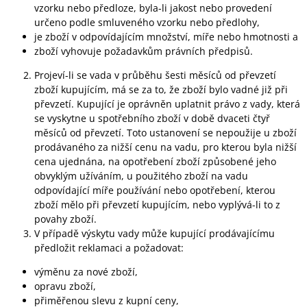
vzorku nebo předloze, byla-li jakost nebo provedení
určeno podle smluveného vzorku nebo předlohy,
je zboží v odpovídajícím množství, míře nebo hmotnosti a
zboží vyhovuje požadavkům právních předpisů.
Projeví-li se vada v průběhu šesti měsíců od převzetí
zboží kupujícím, má se za to, že zboží bylo vadné již při
převzetí. Kupující je oprávněn uplatnit právo z vady, která
se vyskytne u spotřebního zboží v době dvaceti čtyř
měsíců od převzetí. Toto ustanovení se nepoužije u zboží
prodávaného za nižší cenu na vadu, pro kterou byla nižší
cena ujednána, na opotřebení zboží způsobené jeho
obvyklým užíváním, u použitého zboží na vadu
odpovídající míře používání nebo opotřebení, kterou
zboží mělo při převzetí kupujícím, nebo vyplývá-li to z
povahy zboží.
V případě výskytu vady může kupující prodávajícímu
předložit reklamaci a požadovat:
výměnu za nové zboží,
opravu zboží,
přiměřenou slevu z kupní ceny,