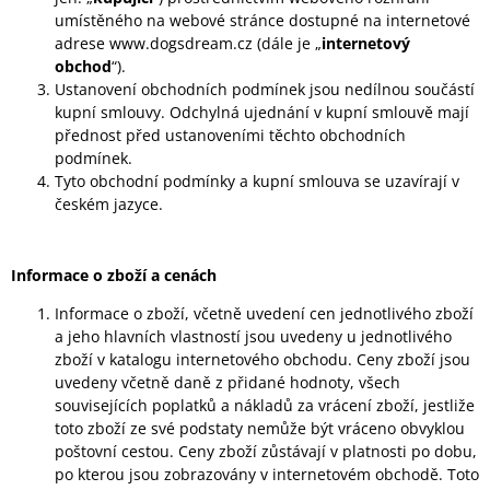
U
umístěného na webové stránce dostupné na internetové
J
adrese www.dogsdream.cz (dále je „
internetový
E
M
obchod
“).
E
Ustanovení obchodních podmínek jsou nedílnou součástí
kupní smlouvy. Odchylná ujednání v kupní smlouvě mají
přednost před ustanoveními těchto obchodních
CANIBIT
PŠTROSÍ
podmínek.
PIŠKOTY
Tyto obchodní podmínky a kupní smlouva se uzavírají v
600G
českém jazyce.
169
Kč
Informace o zboží a cenách
Informace o zboží, včetně uvedení cen jednotlivého zboží
a jeho hlavních vlastností jsou uvedeny u jednotlivého
zboží v katalogu internetového obchodu. Ceny zboží jsou
uvedeny včetně daně z přidané hodnoty, všech
souvisejících poplatků a nákladů za vrácení zboží, jestliže
toto zboží ze své podstaty nemůže být vráceno obvyklou
poštovní cestou. Ceny zboží zůstávají v platnosti po dobu,
po kterou jsou zobrazovány v internetovém obchodě. Toto