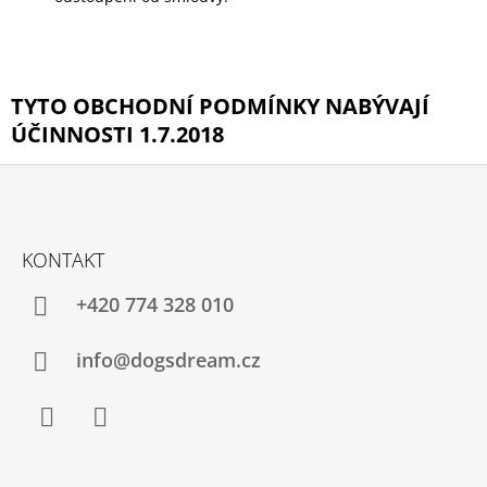
TYTO OBCHODNÍ PODMÍNKY NABÝVAJÍ
ÚČINNOSTI 1.7.2018
Z
Á
KONTAKT
P
A
+420 774 328 010
T
Í
info@dogsdream.cz
Facebook
Instagram