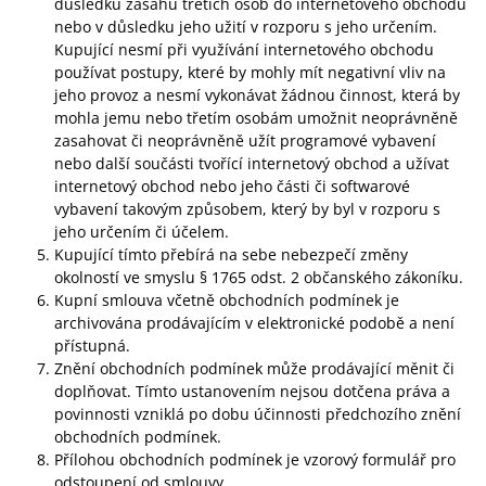
důsledku zásahů třetích osob do internetového obchodu
nebo v důsledku jeho užití v rozporu s jeho určením.
Kupující nesmí při využívání internetového obchodu
používat postupy, které by mohly mít negativní vliv na
jeho provoz a nesmí vykonávat žádnou činnost, která by
mohla jemu nebo třetím osobám umožnit neoprávněně
zasahovat či neoprávněně užít programové vybavení
nebo další součásti tvořící internetový obchod a užívat
internetový obchod nebo jeho části či softwarové
vybavení takovým způsobem, který by byl v rozporu s
jeho určením či účelem.
Kupující tímto přebírá na sebe nebezpečí změny
okolností ve smyslu § 1765 odst. 2 občanského zákoníku.
Kupní smlouva včetně obchodních podmínek je
archivována prodávajícím v elektronické podobě a není
přístupná.
Znění obchodních podmínek může prodávající měnit či
doplňovat. Tímto ustanovením nejsou dotčena práva a
povinnosti vzniklá po dobu účinnosti předchozího znění
obchodních podmínek.
Přílohou obchodních podmínek je vzorový formulář pro
odstoupení od smlouvy.