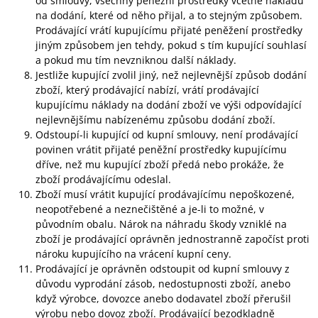
od smlouvy, všechny peněžní prostředky včetně nákladů
na dodání, které od něho přijal, a to stejným způsobem.
Prodávající vrátí kupujícímu přijaté peněžení prostředky
jiným způsobem jen tehdy, pokud s tím kupující souhlasí
a pokud mu tím nevzniknou další náklady.
Jestliže kupující zvolil jiný, než nejlevnější způsob dodání
zboží, který prodávající nabízí, vrátí prodávající
kupujícímu náklady na dodání zboží ve výši odpovídající
nejlevnějšímu nabízenému způsobu dodání zboží.
Odstoupí-li kupující od kupní smlouvy, není prodávající
povinen vrátit přijaté peněžní prostředky kupujícímu
dříve, než mu kupující zboží předá nebo prokáže, že
zboží prodávajícímu odeslal.
Zboží musí vrátit kupující prodávajícímu nepoškozené,
neopotřebené a neznečištěné a je-li to možné, v
původním obalu. Nárok na náhradu škody vzniklé na
zboží je prodávající oprávněn jednostranně započíst proti
nároku kupujícího na vrácení kupní ceny.
Prodávající je oprávněn odstoupit od kupní smlouvy z
důvodu vyprodání zásob, nedostupnosti zboží, anebo
když výrobce, dovozce anebo dodavatel zboží přerušil
výrobu nebo dovoz zboží. Prodávající bezodkladně