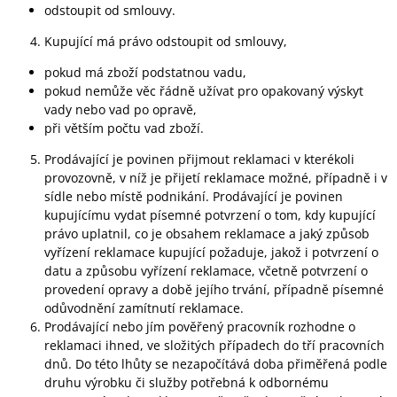
odstoupit od smlouvy.
Kupující má právo odstoupit od smlouvy,
pokud má zboží podstatnou vadu,
pokud nemůže věc řádně užívat pro opakovaný výskyt
vady nebo vad po opravě,
při větším počtu vad zboží.
Prodávající je povinen přijmout reklamaci v kterékoli
provozovně, v níž je přijetí reklamace možné, případně i v
sídle nebo místě podnikání. Prodávající je povinen
kupujícímu vydat písemné potvrzení o tom, kdy kupující
právo uplatnil, co je obsahem reklamace a jaký způsob
vyřízení reklamace kupující požaduje, jakož i potvrzení o
datu a způsobu vyřízení reklamace, včetně potvrzení o
provedení opravy a době jejího trvání, případně písemné
odůvodnění zamítnutí reklamace.
Prodávající nebo jím pověřený pracovník rozhodne o
reklamaci ihned, ve složitých případech do tří pracovních
dnů. Do této lhůty se nezapočítává doba přiměřená podle
druhu výrobku či služby potřebná k odbornému