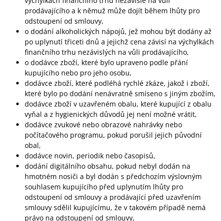
výchylkách finančního trhu nezávisle na vůli
prodávajícího a k němuž může dojít během lhůty pro
odstoupení od smlouvy,
o dodání alkoholických nápojů, jež mohou být dodány až
po uplynutí třiceti dnů a jejichž cena závisí na výchylkách
finančního trhu nezávislých na vůli prodávajícího,
o dodávce zboží, které bylo upraveno podle přání
kupujícího nebo pro jeho osobu,
dodávce zboží, které podléhá rychlé zkáze, jakož i zboží,
které bylo po dodání nenávratně smíseno s jiným zbožím,
dodávce zboží v uzavřeném obalu, které kupující z obalu
vyňal a z hygienických důvodů jej není možné vrátit,
dodávce zvukové nebo obrazové nahrávky nebo
počítačového programu, pokud porušil jejich původní
obal,
dodávce novin, periodik nebo časopisů,
dodání digitálního obsahu, pokud nebyl dodán na
hmotném nosiči a byl dodán s předchozím výslovným
souhlasem kupujícího před uplynutím lhůty pro
odstoupení od smlouvy a prodávající před uzavřením
smlouvy sdělil kupujícímu, že v takovém případě nemá
právo na odstoupení od smlouvy,