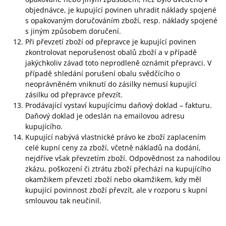
objednávce, je kupující povinen uhradit náklady spojené
s opakovaným doručováním zboží, resp. náklady spojené
s jiným způsobem doručení.
Při převzetí zboží od přepravce je kupující povinen
zkontrolovat neporušenost obalů zboží a v případě
jakýchkoliv závad toto neprodleně oznámit přepravci. V
případě shledání porušení obalu svědčícího o
neoprávněném vniknutí do zásilky nemusí kupující
zásilku od přepravce převzít.
Prodávající vystaví kupujícímu daňový doklad – fakturu.
Daňový doklad je odeslán na emailovou adresu
kupujícího.
Kupující nabývá vlastnické právo ke zboží zaplacením
celé kupní ceny za zboží, včetně nákladů na dodání,
nejdříve však převzetím zboží. Odpovědnost za nahodilou
zkázu, poškození či ztrátu zboží přechází na kupujícího
okamžikem převzetí zboží nebo okamžikem, kdy měl
kupující povinnost zboží převzít, ale v rozporu s kupní
smlouvou tak neučinil.