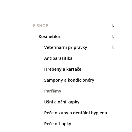
1 KS
P
35 Kč
O
K
Přeskočit
S
E-SHOP
A
kategorie
T
T
Kosmetika
R
E
G
A
Veterinární přípravky
O
N
R
Antiparazitika
I
N
E
Í
Hřebeny a kartáče
P
Šampony a kondicionéry
A
Parfémy
N
E
Ušní a oční kapky
L
Péče o zuby a dentální hygiena
Péče o tlapky