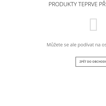
PRODUKTY TEPRVE PŘ
45 Kč
199 Kč
Můžete se ale podívat na os
ZPĚT DO OBCHOD