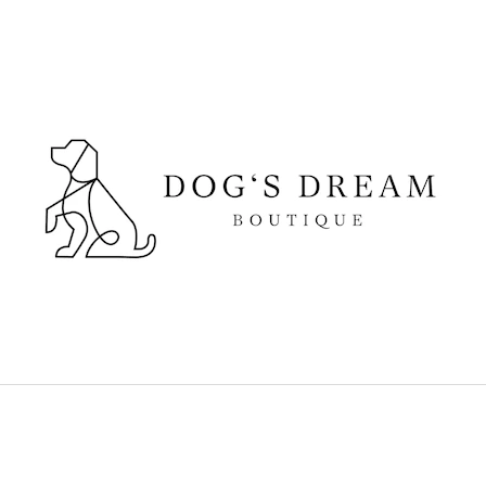
CO POTŘEBUJETE NAJÍT?
HLEDAT
DOPORUČUJEME
SUŠENÉ VEPŘOVÉ UCHO
DOKAS KACHNÍ 