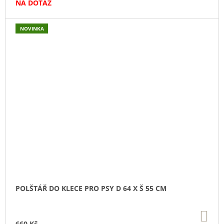
NA DOTAZ
NOVINKA
POLŠTÁŘ DO KLECE PRO PSY D 64 X Š 55 CM
DO
KO
660 Kč