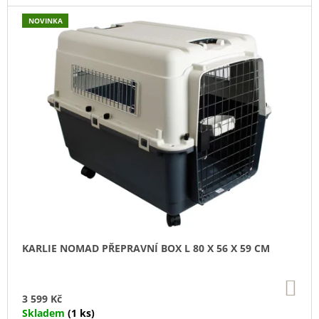
U
J
NOVINKA
E
M
E
SUŠENÉ
VEPŘOVÉ
UCHO
45
Kč
KARLIE NOMAD PŘEPRAVNÍ BOX L 80 X 56 X 59 CM
DO
KO
3 599 Kč
Skladem
(1 ks)