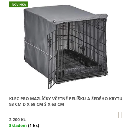
V
NOVINKA
R
A
Ý
O
J
P
D
Í
I
U
T
S
K
?
P
T
R
Ů
O
D
U
HLEDAT
K
T
Ů
D
KLEC PRO MAZLÍČKY VČETNĚ PELÍŠKU A ŠEDÉHO KRYTU
O
93 CM D X 58 CM Š X 63 CM
P
O
DO
R
KO
2 200 Kč
U
Skladem
(1 ks)
Č