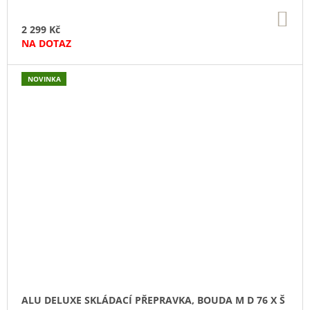
DO
KO
2 299 Kč
NA DOTAZ
NOVINKA
ALU DELUXE SKLÁDACÍ PŘEPRAVKA, BOUDA M D 76 X Š