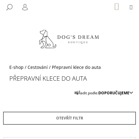
K
Přejít
NÁKUP
M
HLEDAT
KOŠÍK
na
O
PŘIHLÁŠENÍ
ZPĚT
ZPĚT
obsah
Š
Í
C
K
O
P
O
T
Domů
E-shop
/
Cestování
/
Přepravní klece do auta
Ř
PŘEPRAVNÍ KLECE DO AUTA
E
Ř
B
Řadit podle:
DOPORUČUJEME
A
U
Z
J
E
E
OTEVŘÍT FILTR
N
T
Í
E
P
N