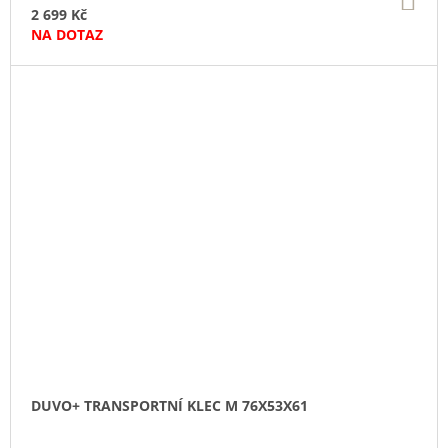
KO
2 699 Kč
NA DOTAZ
DUVO+ TRANSPORTNÍ KLEC M 76X53X61