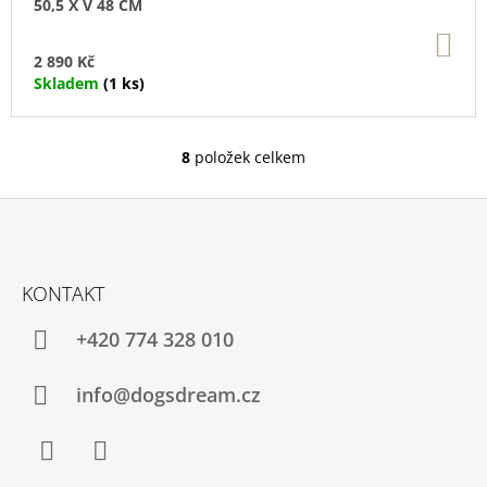
50,5 X V 48 CM
DO
KO
2 890 Kč
Skladem
(1 ks)
8
položek celkem
O
V
L
Á
D
Z
A
Á
C
KONTAKT
P
Í
P
A
+420 774 328 010
R
T
V
Í
K
info@dogsdream.cz
Y
V
Ý
P
Facebook
Instagram