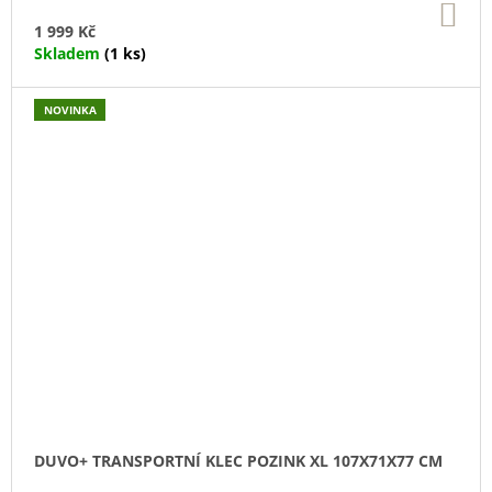
DO
KO
1 999 Kč
Skladem
(1 ks)
NOVINKA
DUVO+ TRANSPORTNÍ KLEC POZINK XL 107X71X77 CM