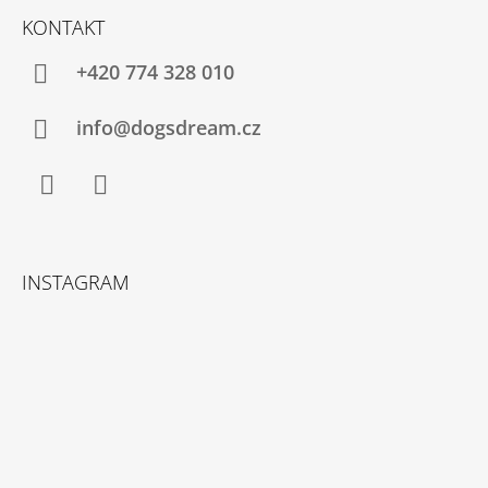
Á
KONTAKT
P
A
+420 774 328 010
T
Í
info@dogsdream.cz
Facebook
Instagram
INSTAGRAM