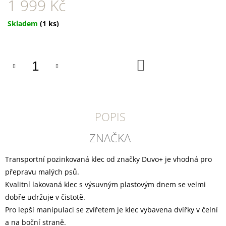
1 999 Kč
U
J
E
Měrná
Skladem
(1 ks)
M
cena:
E
DOKAS
DO
KOŠÍKU
TYČINKY
Z
HOVĚZÍ
KŮŽE
OBALENÉ
KACHNÍM
POPIS
200
G
ZNAČKA
199
Kč
Transportní pozinkovaná klec od značky Duvo+ je vhodná pro
přepravu malých psů.
Kvalitní lakovaná klec s výsuvným plastovým dnem se velmi
dobře udržuje v čistotě.
Pro lepší manipulaci se zvířetem je klec vybavena dvířky v čelní
a na boční straně.