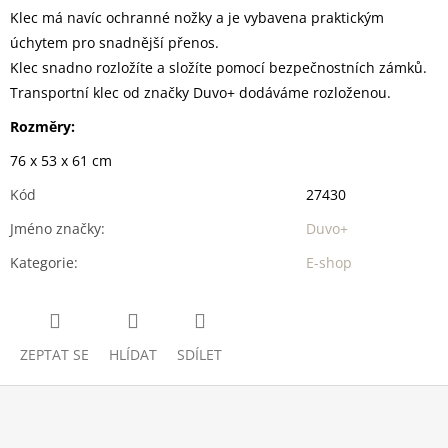
Klec má navíc ochranné nožky a je vybavena praktickým
úchytem pro snadnější přenos.
Klec snadno rozložíte a složíte pomocí bezpečnostních zámků.
Transportní klec od značky Duvo+ dodáváme rozloženou.
Rozměry:
76 x 53 x 61 cm
Kód
27430
Jméno značky
:
Duvo+
Kategorie
:
E-shop
ZEPTAT SE
HLÍDAT
SDÍLET
Z