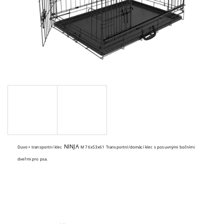
A
J
Í
T
?
HLEDAT
NINJA
Duvo+ transportní klec
M 76x53x61 Transportní/domácí klec s posuvnými bočními
D
dveřmi pro psa.
O
P
O
R
U
Č