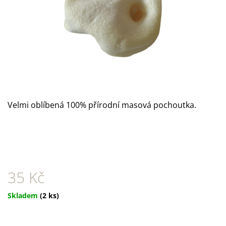
A
J
Í
T
?
Velmi oblíbená 100% přírodní masová pochoutka.
HLEDAT
D
O
35 Kč
P
O
Měrná
Skladem
(2 ks)
R
cena:
U
Č