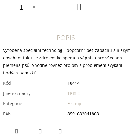
U
DO
J
KOŠÍKU
E
M
E
POPIS
YOGGIES
KUŘECÍ
A
Vyrobená specialní technologií"popcorn" bez zápachu s nízkým
HOVĚZÍ
MASO,
obsahem tuku. Je zdrojem kolagenu a vápníku pro všechna
GRANULE
plemena psů. Vhodné rovněž pro psy s problémem žvýkání
LISOVANÉ
tvrdých pamlsků.
ZA
STUDENA
Kód
18414
361
Kč
Jméno značky
:
TRIXIE
Kategorie
:
E-shop
EAN
:
8591682041808