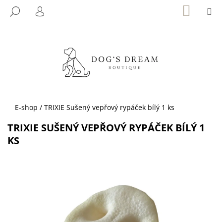
K
Přejít
NÁKUP
M
HLEDAT
KOŠÍK
na
O
PŘIHLÁŠENÍ
ZPĚT
ZPĚT
obsah
Š
Í
C
K
O
P
O
T
Domů
E-shop
/
TRIXIE Sušený vepřový rypáček bílý 1 ks
Ř
TRIXIE SUŠENÝ VEPŘOVÝ RYPÁČEK BÍLÝ 1
E
KS
B
U
J
E
T
E
N