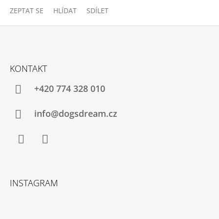
ZEPTAT SE
HLÍDAT
SDÍLET
Z
Á
KONTAKT
P
A
+420 774 328 010
T
Í
info@dogsdream.cz
Facebook
Instagram
INSTAGRAM