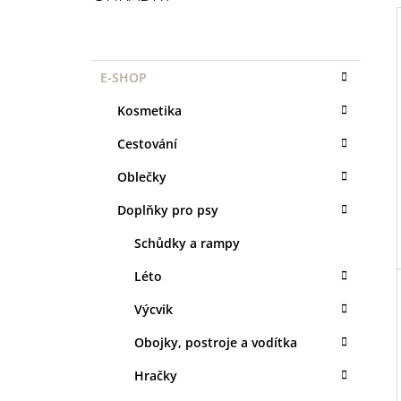
1 KS
P
35 Kč
O
K
Přeskočit
S
E-SHOP
I
A
kategorie
T
T
Kosmetika
R
E
G
A
Cestování
O
N
R
Oblečky
I
N
E
Í
Doplňky pro psy
P
Schůdky a rampy
A
Léto
N
E
Výcvik
L
Obojky, postroje a vodítka
Hračky