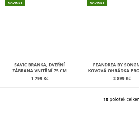
NOVINKA
NOVINKA
SAVIC BRANKA, DVEŘNÍ
FEANDREA BY SONG
ZÁBRANA VNITŘNÍ 75 CM
KOVOVÁ OHRÁDKA PRO
A ŠTĚNATA 125 X 80 X
1 799 Kč
2 899 Kč
10
položek celke
O
V
L
Á
D
A
C