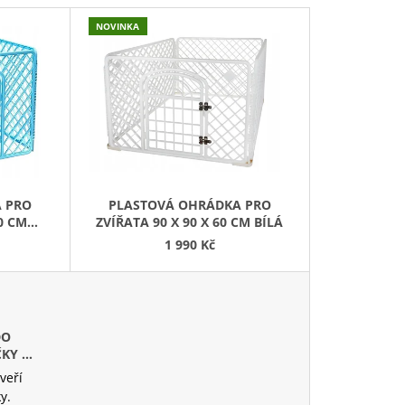
A
Z
NOVINKA
E
N
Í
P
R
O
D
 PRO
PLASTOVÁ OHRÁDKA PRO
U
60 CM
ZVÍŘATA 90 X 90 X 60 CM BÍLÁ
K
1 990 Kč
T
Ů
DO
ČKY S
veří
y.