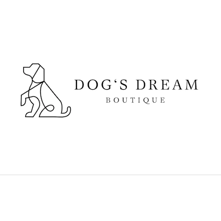
CO POTŘEBUJETE NAJÍT?
HLEDAT
DOPORUČUJEME
SUŠENÉ VEPŘOVÉ UCHO
DOKAS KACHNÍ 