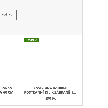
 DOTAZ
 KOŠÍKU
NOVINKA
HRÁDKA
SAVIC DOG BARRIER
Á 60 CM
POSTRANNÍ DÍL K ZÁBRANĚ 107
CM
590 Kč