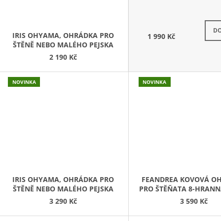
NA
DO
IRIS OHYAMA, OHRÁDKA PRO
1 990 Kč
ŠTĚNĚ NEBO MALÉHO PEJSKA
2 190 Kč
NOVINKA
NOVINKA
IRIS OHYAMA, OHRÁDKA PRO
FEANDREA KOVOVÁ O
ŠTĚNĚ NEBO MALÉHO PEJSKA
PRO ŠTĚŇATA 8-HRANN
3 290 Kč
3 590 Kč