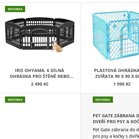
V
45 Kč
199 Kč
NOVINKA
Ý
P
S
P
R
O
D
IRIS OHYAMA, 6 DÍLNÁ
PLASTOVÁ OHRÁDKA
OHRÁDKA PRO ŠTĚNĚ NEBO
ZVÍŘATA 90 X 90 X 
U
MALÉHO PEJSKA
MODRÁ
2 490 Kč
1 990 Kč
K
T
NOVINKA
NOVINKA
Ů
PET GATE ZÁBRANA 
DVEŘÍ PRO PSY A KO
DVÍŘKY 76 CM
Pet Gate zábrana do d
pro psy a kočky s dvířk