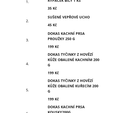
RYPÁČEK BÍLÝ 1 KS
35 Kč
SUŠENÉ VEPŘOVÉ UCHO
45 Kč
DOKAS KACHNÍ PRSA
PROUŽKY 250 G
199 Kč
DOKAS TYČINKY Z HOVĚZÍ
KŮŽE OBALENÉ KACHNÍM 200
G
199 Kč
DOKAS TYČINKY Z HOVĚZÍ
KŮŽE OBALENÉ KUŘECÍM 200
G
199 Kč
DOKAS KACHNÍ PRSA
KOUSKY200G