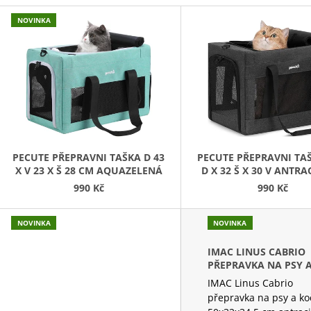
V
45 Kč
199 Kč
NOVINKA
Ý
P
S
P
R
O
D
PECUTE PŘEPRAVNI TAŠKA D 43
PECUTE PŘEPRAVNI TAŠ
X V 23 X Š 28 CM AQUAZELENÁ
D X 32 Š X 30 V ANTR
U
990 Kč
990 Kč
K
T
NOVINKA
NOVINKA
Ů
IMAC LINUS CABRIO
PŘEPRAVKA NA PSY 
KOČKY 50X32X34,5 C
IMAC Linus Cabrio
ANTRACITOVÁ
přepravka na psy a ko