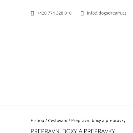
K
Přejít
na
O
+420 774 328 010
info@dogsdream.cz
ZPĚT
ZPĚT
obsah
DO
DO
Š
OBCHODU
OBCHODU
Í
K
Domů
E-shop
/
Cestování
/
Přepravní boxy a přepravky
TRIXIE SUŠENÝ VEPŘOVÝ RYPÁČEK BÍLÝ
PŘEPRAVNÍ BOXY A PŘEPRAVKY