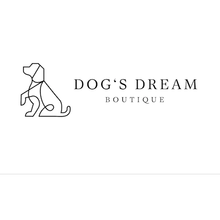
CO POTŘEBUJETE NAJÍT?
HLEDAT
DOPORUČUJEME
SUŠENÉ VEPŘOVÉ UCHO
DOKAS KACHNÍ 