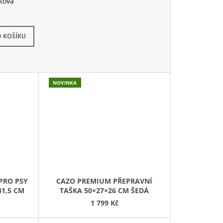
tová
dem
(1 ks)
 KOŠÍKU
NOVINKA
 PRO PSY
CAZO PREMIUM PŘEPRAVNÍ
41,5 CM
TAŠKA 50×27×26 CM ŠEDÁ
1 799 Kč