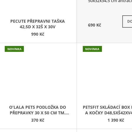
50x32x34,5 cm antraci
Skla
PECUTE PŘEPRAVNI TAŠKA
DO
690 Kč
42,5D X 32Š X 30V
990 Kč
NOVINKA
NOVINKA
O'LALA PETS PODLOŽKA DO
PETSFIT SKLÁDACÍ BOX
PŘEPRAVKY 30 X 50 CM TM.
A KOČKY D48,5XŠ42XV
HNĚDÁ
370 Kč
1 390 Kč