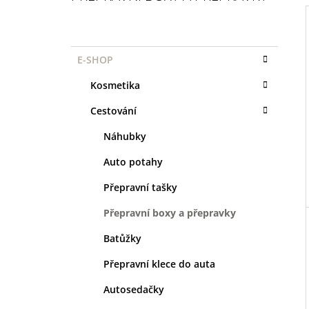
1 KS
P
35 Kč
O
K
Přeskočit
S
E-SHOP
I
A
kategorie
T
T
Kosmetika
R
E
G
A
Cestování
O
N
R
Náhubky
I
N
E
Í
Auto potahy
P
Přepravní tašky
A
Přepravní boxy a přepravky
N
E
Batůžky
L
Přepravní klece do auta
Autosedačky