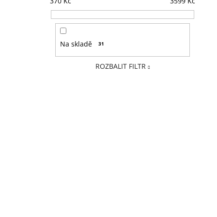
370
Kč
3599
Kč
Na skladě
31
ROZBALIT FILTR