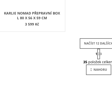
KARLIE NOMAD PŘEPRAVNÍ BOX
L 80 X 56 X 59 CM
3 599 Kč
NAČÍST 12 DALŠÍC
S
1
T
3
O
R
Á
35
položek celke
V
N
L
K
NAHORU
Á
O
V
D
Á
A
N
C
Í
Í
P
R
V
K