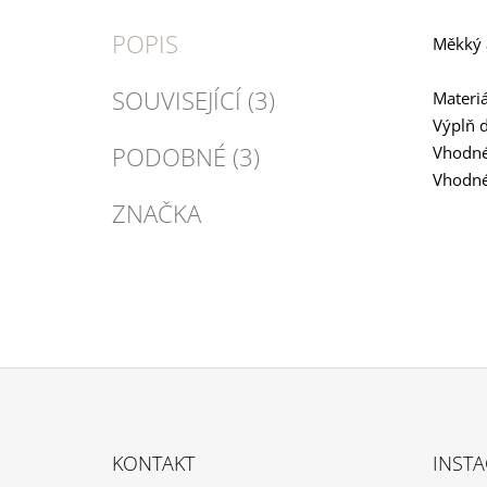
POPIS
Měkký 
SOUVISEJÍCÍ (3)
Materiá
Výplň 
PODOBNÉ (3)
Vhodné 
Vhodné 
ZNAČKA
Z
Á
KONTAKT
INST
P