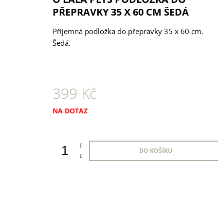
1 KS
PŘEPRAVKY 35 X 60 CM ŠEDÁ
35 Kč
Příjemná podložka do přepravky 35 x 60 cm.
Šedá.
399 Kč
Měrná
NA DOTAZ
cena:
DO KOŠÍKU