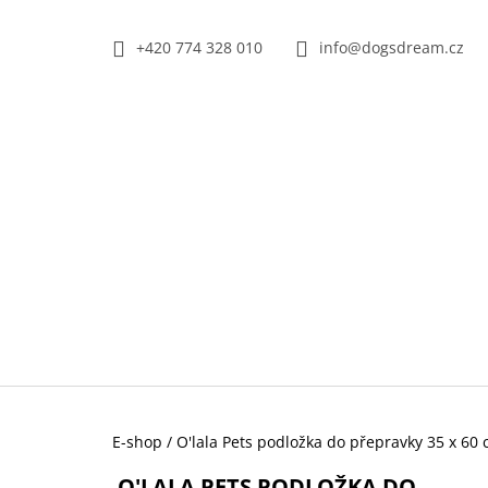
K
Přejít
na
O
+420 774 328 010
info@dogsdream.cz
ZPĚT
ZPĚT
obsah
DO
DO
Š
OBCHODU
OBCHODU
Í
K
Domů
E-shop
/
O'lala Pets podložka do přepravky 35 x 60
TRIXIE SUŠENÝ VEPŘOVÝ RYPÁČEK BÍLÝ
O'LALA PETS PODLOŽKA DO