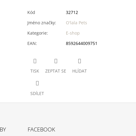
Kód
32712
Jméno značky
:
O'lala Pets
Kategorie
:
E-shop
EAN
:
8592644009751
TISK
ZEPTAT SE
HLÍDAT
SDÍLET
TBY
FACEBOOK