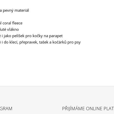
a pevný materiál
l coral fleece
duté vlákno
i jako pelíšek pro kočky na parapet
i do klecí, přepravek, tašek a kočárků pro psy
AGRAM
PŘIJÍMÁME ONLINE PLA