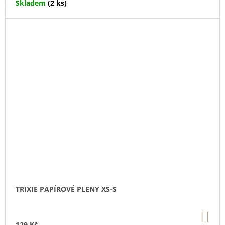
Skladem
(2 ks)
TRIXIE PAPÍROVÉ PLENY XS-S
DO
KO
129 Kč