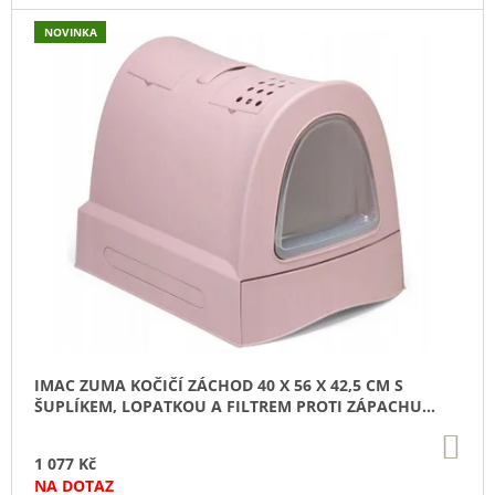
U
J
NOVINKA
E
M
E
SUŠENÉ
VEPŘOVÉ
UCHO
45
Kč
IMAC ZUMA KOČIČÍ ZÁCHOD 40 X 56 X 42,5 CM S
ŠUPLÍKEM, LOPATKOU A FILTREM PROTI ZÁPACHU
RŮŽOVÝ
DO
KO
1 077 Kč
NA DOTAZ