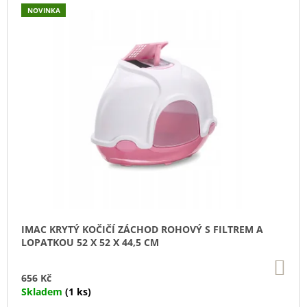
V
NOVINKA
R
A
Ý
O
J
P
D
Í
I
U
T
S
K
?
P
T
R
Ů
O
D
U
HLEDAT
K
T
Ů
D
IMAC KRYTÝ KOČIČÍ ZÁCHOD ROHOVÝ S FILTREM A
O
LOPATKOU 52 X 52 X 44,5 CM
P
O
DO
R
KO
656 Kč
U
Skladem
(1 ks)
Č