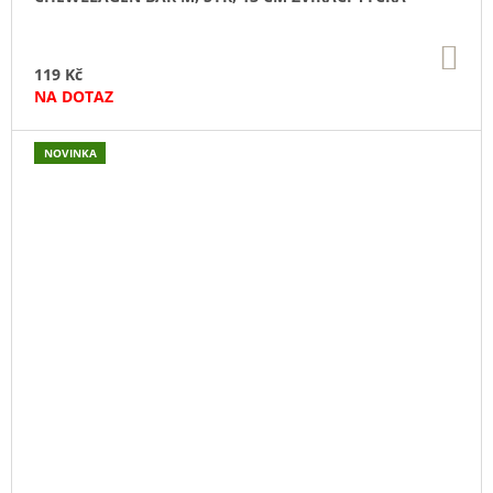
DO
KO
119 Kč
NA DOTAZ
NOVINKA