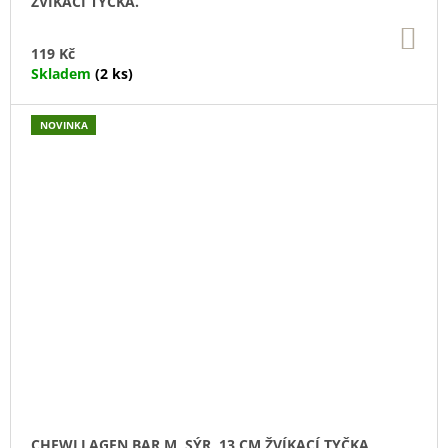
ŽVÍKACÍ TYČKA.
DO
KO
119 Kč
Skladem
(2 ks)
NOVINKA
CHEWLLAGEN BAR M, SÝR, 13 CM ŽVÍKACÍ TYČKA