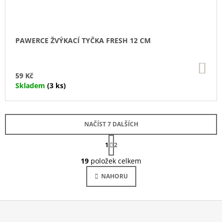
PAWERCE ŽVÝKACÍ TYČKA FRESH 12 CM
DO
KO
59 Kč
Skladem
(3 ks)
NAČÍST 7 DALŠÍCH
S
1
T
2
O
R
Á
19
položek celkem
V
N
L
K
NAHORU
Á
O
V
D
Á
A
N
C
Í
Í