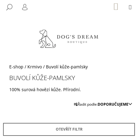
K
Přejít
NÁKUP
M
HLEDAT
KOŠÍK
na
O
PŘIHLÁŠENÍ
ZPĚT
ZPĚT
obsah
Š
Í
C
K
O
P
O
T
Domů
E-shop
/
Krmivo
/
Buvolí kůže-pamlsky
Ř
BUVOLÍ KŮŽE-PAMLSKY
E
B
100% surová hovězí kůže. Přírodní.
U
Ř
J
Řadit podle:
DOPORUČUJEME
A
E
Z
T
E
E
OTEVŘÍT FILTR
N
N