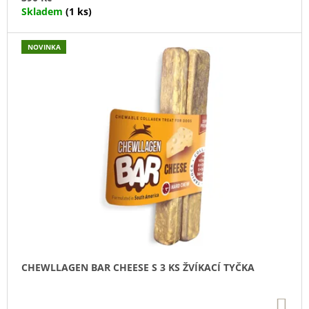
U
Skladem
(1 ks)
J
E
M
NOVINKA
E
DOKAS
KACHNÍ
PRSA
PROUŽKY
250
G
199
Kč
CHEWLLAGEN BAR CHEESE S 3 KS ŽVÍKACÍ TYČKA
DO