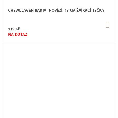
CHEWLLAGEN BAR M, HOVĚZÍ, 13 CM ŽVÍKACÍ TYČKA
DO
KO
119 Kč
NA DOTAZ