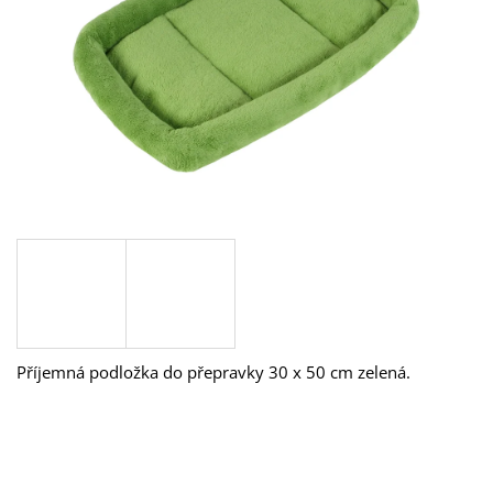
A
J
Í
T
?
HLEDAT
D
O
Příjemná podložka do přepravky 30 x 50 cm zelená.
P
O
R
U
Č