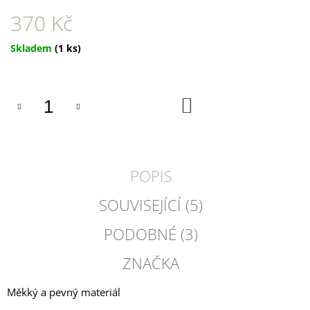
U
J
370 Kč
E
M
Měrná
Skladem
(1 ks)
E
cena:
DOKAS
KACHNÍ
DO
PRSA
KOŠÍKU
PROUŽKY
250
G
199
POPIS
Kč
SOUVISEJÍCÍ (5)
PODOBNÉ (3)
ZNAČKA
Měkký a pevný materiál