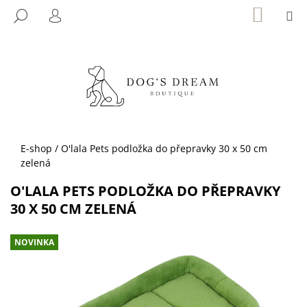
K
Přejít
NÁKUP
M
HLEDAT
KOŠÍK
na
O
PŘIHLÁŠENÍ
ZPĚT
ZPĚT
obsah
Š
Í
C
K
O
P
O
T
Domů
E-shop
/
O'lala Pets podložka do přepravky 30 x 50 cm
Ř
zelená
E
O'LALA PETS PODLOŽKA DO PŘEPRAVKY
B
30 X 50 CM ZELENÁ
U
J
NOVINKA
E
T
E
N