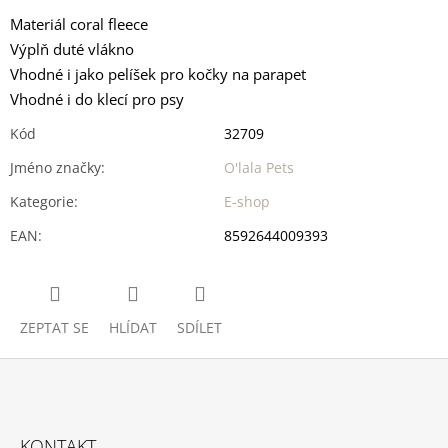
Materiál coral fleece
Výplň duté vlákno
Vhodné i jako pelíšek pro kočky na parapet
Vhodné i do klecí pro psy
Kód
32709
Jméno značky
:
O'lala Pets
Kategorie
:
E-shop
EAN
:
8592644009393
ZEPTAT SE
HLÍDAT
SDÍLET
Z
Á
KONTAKT