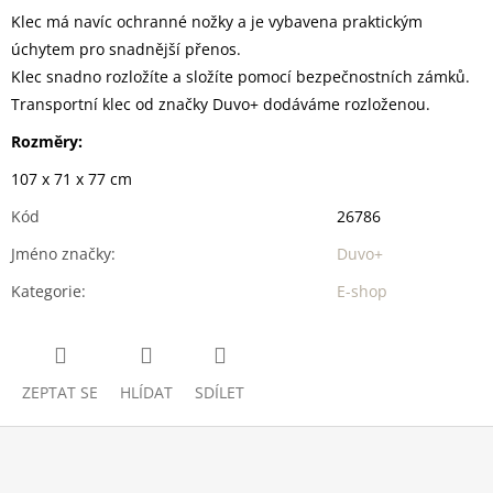
Klec má navíc ochranné nožky a je vybavena praktickým
úchytem pro snadnější přenos.
Klec snadno rozložíte a složíte pomocí bezpečnostních zámků.
Transportní klec od značky Duvo+ dodáváme rozloženou.
Rozměry:
107 x 71 x 77 cm
Kód
26786
Jméno značky
:
Duvo+
Kategorie
:
E-shop
ZEPTAT SE
HLÍDAT
SDÍLET
Z