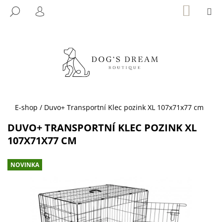
K
Přejít
NÁKUP
M
HLEDAT
KOŠÍK
na
O
PŘIHLÁŠENÍ
ZPĚT
ZPĚT
obsah
Š
Í
C
K
O
P
O
T
Domů
E-shop
/
Duvo+ Transportní Klec pozink XL 107x71x77 cm
Ř
DUVO+ TRANSPORTNÍ KLEC POZINK XL
E
107X71X77 CM
B
U
NOVINKA
J
E
T
E
N