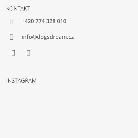
Á
KONTAKT
P
A
+420 774 328 010
T
Í
info@dogsdream.cz
Facebook
Instagram
INSTAGRAM