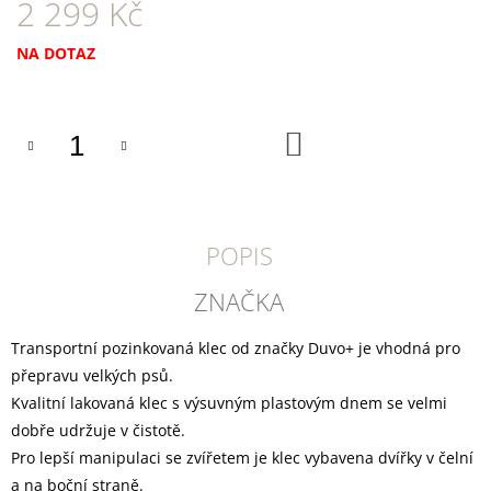
U
2 299 Kč
J
E
Měrná
NA DOTAZ
M
cena:
E
DOKAS
DO
KOŠÍKU
KACHNÍ
PRSA
KOUSKY200G
199
Kč
POPIS
ZNAČKA
Transportní pozinkovaná klec od značky Duvo+ je vhodná pro
přepravu velkých psů.
Kvalitní lakovaná klec s výsuvným plastovým dnem se velmi
dobře udržuje v čistotě.
Pro lepší manipulaci se zvířetem je klec vybavena dvířky v čelní
a na boční straně.