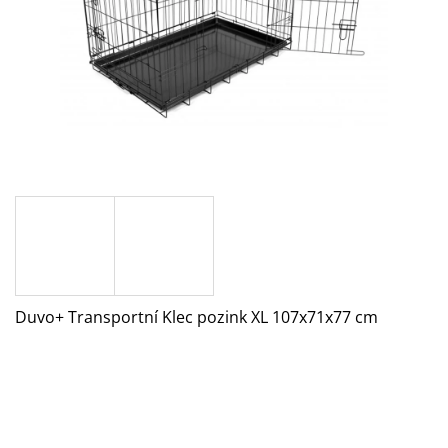
A
J
Í
T
?
HLEDAT
Duvo+ Transportní Klec pozink XL 107x71x77 cm
D
O
P
O
R
U
Č