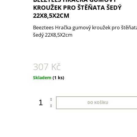
1 KS
KROUŽEK PRO ŠTĚŇATA ŠEDÝ
35 Kč
22X8,5X2CM
Beeztees Hračka gumový kroužek pro štěňat
šedý 22X8,5X2cm
307 Kč
Měrná
Skladem
(1 ks)
cena:
DO KOŠÍKU