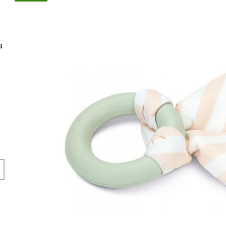
45 Kč
199 Kč
a