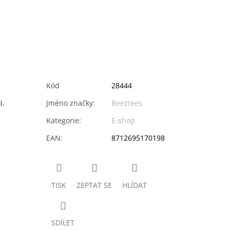
Kód
28444
i.
Jméno značky
:
Beeztees
Kategorie
:
E-shop
EAN
:
8712695170198
TISK
ZEPTAT SE
HLÍDAT
SDÍLET