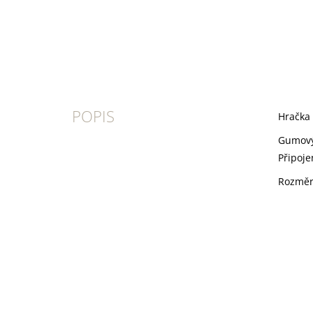
POPIS
Hračka
Gumovým
Připoje
Rozměry