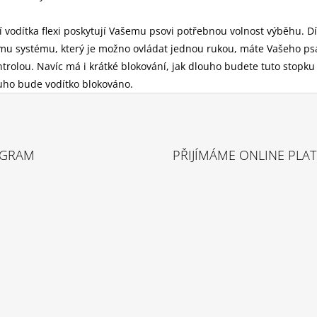
í vodítka flexi poskytují Vašemu psovi potřebnou volnost výběhu. D
mu systému, který je možno ovládat jednou rukou, máte Vašeho ps
trolou. Navíc má i krátké blokování, jak dlouho budete tuto stopku 
uho bude vodítko blokováno.
AGRAM
PŘIJÍMÁME ONLINE PLA