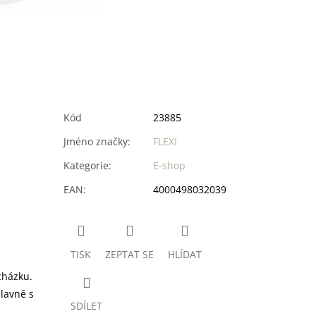
Kód
23885
Jméno značky
:
FLEXI
Kategorie
:
E-shop
EAN
:
4000498032039
TISK
ZEPTAT SE
HLÍDAT
cházku.
lavně s
SDÍLET