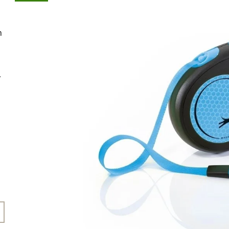
45 Kč
199 Kč
m
,