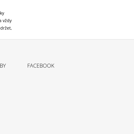
íky
a vždy
držet,
TBY
FACEBOOK