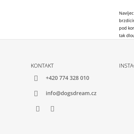
Navíjec
brzdící
pod kon
tak dlo
Z
Á
KONTAKT
INST
P
A
+420 774 328 010
T
Í
info@dogsdream.cz
Facebook
Instagram