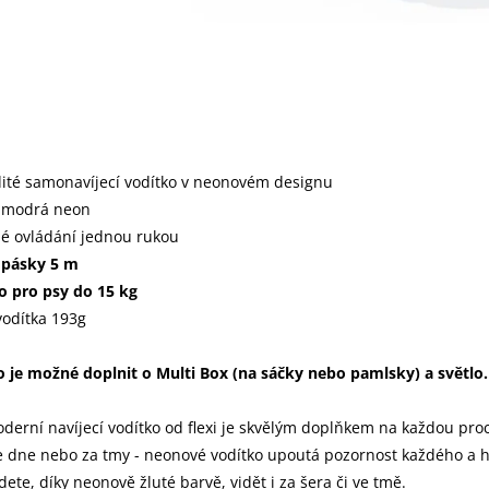
ité samonavíjecí vodítko v neonovém designu
a modrá neon
é ovládání jednou rukou
 pásky 5 m
o pro psy do 15 kg
vodítka 193g
 je možné doplnit o Multi Box (na sáčky nebo pamlsky) a světlo.
derní navíjecí vodítko od flexi je skvělým doplňkem na každou pro
e dne nebo za tmy - neonové vodítko upoutá pozornost každého a h
ete, díky neonově žluté barvě, vidět i za šera či ve tmě.