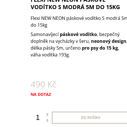
1 KS
VODÍTKO S MODRÁ 5M DO 15KG
35 Kč
Flexi NEW NEON páskové vodítko S modrá 5
do 15kg
Samonavíjecí
páskové vodítko
, bezpečný
doplněk na vycházky v šeru,
neonový design
délka pásky 5m, určeno
pro psy do 15 kg
,
váha vodítka 193g.
490 Kč
Měrná
NA DOTAZ
cena:
DO KOŠÍKU