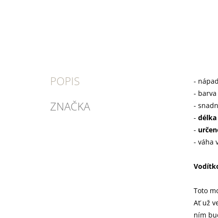
POPIS
- nápad
- barv
ZNAČKA
- snadn
-
délka
-
určen
- váha 
Vodítko
Toto mo
Ať už v
ním bud