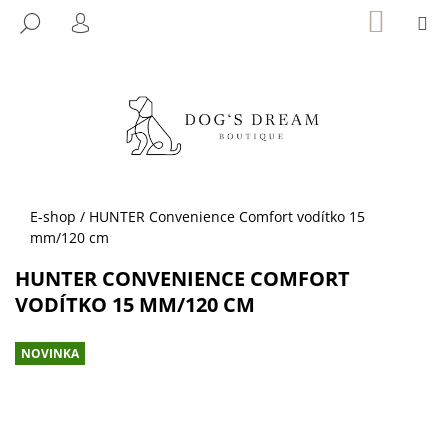
K
Přejít
NÁKUP
M
HLEDAT
KOŠÍK
na
O
PŘIHLÁŠENÍ
ZPĚT
ZPĚT
obsah
Š
Í
C
K
O
P
O
T
Domů
E-shop
/
HUNTER Convenience Comfort vodítko 15
Ř
mm/120 cm
E
HUNTER CONVENIENCE COMFORT
B
VODÍTKO 15 MM/120 CM
U
J
NOVINKA
E
T
E
N