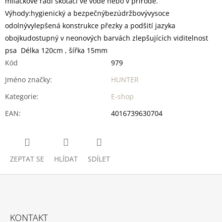
miláčkové rádi skotačí ve vodě nebo v přírodě.
Výhody:hygienický a bezpečnýbezúdržbovývysoce
odolnývylepšená konstrukce přezky a podšití jazyka
obojkudostupný v neonových barvách zlepšujících viditelnost
psa Délka 120cm , šířka 15mm
Kód
979
Jméno značky
:
HUNTER
Kategorie
:
E-shop
EAN
:
4016739630704
ZEPTAT SE
HLÍDAT
SDÍLET
Z
Á
KONTAKT