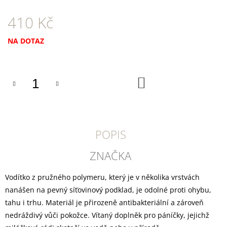
U
J
410 Kč
E
M
E
Měrná
NA DOTAZ
cena:
CANIBIT
PŠTROSÍ
PIŠKOTY
DO
KOŠÍKU
600G
169
Kč
POPIS
ZNAČKA
Vodítko z pružného polymeru, který je v několika vrstvách
nanášen na pevný síťovinový podklad, je odolné proti ohybu,
tahu i trhu. Materiál je přirozeně antibakteriální a zároveň
nedráždivý vůči pokožce. Vítaný doplněk pro páníčky, jejichž