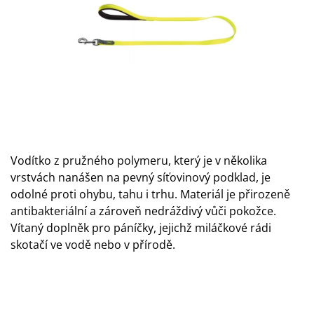
A
J
Í
T
?
Vodítko z pružného polymeru, který je v několika
HLEDAT
vrstvách nanášen na pevný síťovinový podklad, je
odolné proti ohybu, tahu i trhu. Materiál je přirozeně
antibakteriální a zároveň nedráždivý vůči pokožce.
D
Vítaný doplněk pro páníčky, jejichž miláčkové rádi
O
skotačí ve vodě nebo v přírodě.
P
O
R
U
Č