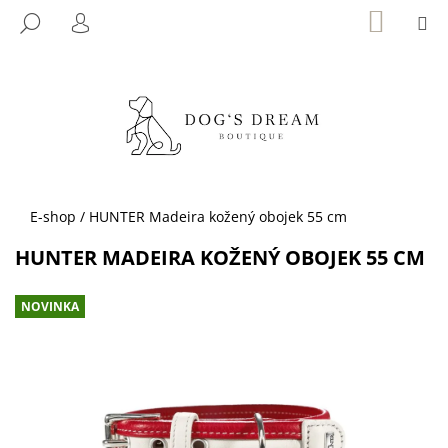
K
Přejít
NÁKUP
M
HLEDAT
KOŠÍK
na
O
PŘIHLÁŠENÍ
ZPĚT
ZPĚT
obsah
Š
Í
C
K
O
P
O
T
Domů
E-shop
/
HUNTER Madeira kožený obojek 55 cm
Ř
HUNTER MADEIRA KOŽENÝ OBOJEK 55 CM
E
B
NOVINKA
U
J
E
T
E
N