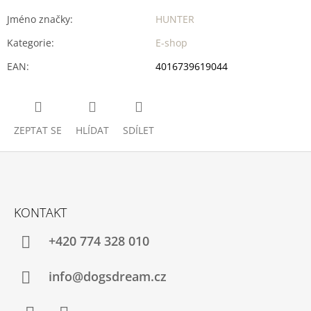
Jméno značky
:
HUNTER
Kategorie
:
E-shop
EAN
:
4016739619044
ZEPTAT SE
HLÍDAT
SDÍLET
Z
Á
KONTAKT
P
A
+420 774 328 010
T
Í
info@dogsdream.cz