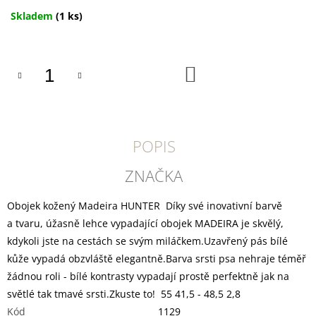
U
J
Měrná
Skladem
(1 ks)
E
cena:
M
E
DO
KOŠÍKU
YOGGIES
ACTIVE
KACHNA
A
ZVĚŘINA,
POPIS
GRANULE
LISOVANÉ
ZA
ZNAČKA
STUDENA
388
Obojek kožený Madeira HUNTER Díky své inovativní barvě
Kč
a tvaru, úžasně lehce vypadající obojek MADEIRA je skvělý,
kdykoli jste na cestách se svým miláčkem.Uzavřený pás bílé
kůže vypadá obzvláště elegantně.Barva srsti psa nehraje téměř
žádnou roli - bílé kontrasty vypadají prostě perfektně jak na
světlé tak tmavé srsti.Zkuste to! 55 41,5 - 48,5 2,8
Kód
1129