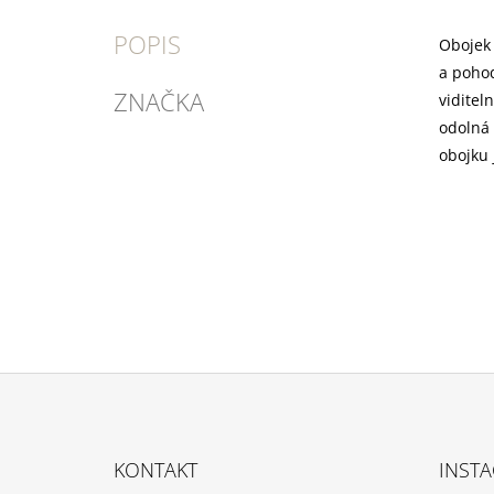
POPIS
Obojek 
a pohod
ZNAČKA
viditel
odolná 
obojku 
Z
Á
KONTAKT
INST
P