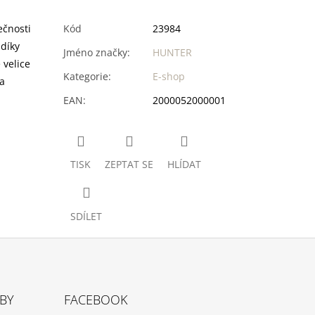
ečnosti
Kód
23984
 díky
Jméno značky
:
HUNTER
 velice
Kategorie
:
E-shop
a
EAN
:
2000052000001
TISK
ZEPTAT SE
HLÍDAT
SDÍLET
TBY
FACEBOOK