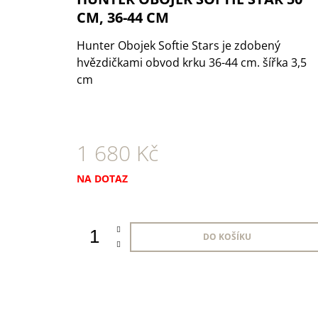
1 KS
CM, 36-44 CM
35 Kč
Hunter Obojek Softie Stars je zdobený
hvězdičkami obvod krku 36-44 cm. šířka 3,5
cm
1 680 Kč
Měrná
NA DOTAZ
cena:
DO KOŠÍKU