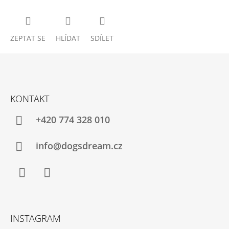
ZEPTAT SE
HLÍDAT
SDÍLET
Z
Á
KONTAKT
P
A
+420 774 328 010
T
Í
info@dogsdream.cz
Facebook
Instagram
INSTAGRAM