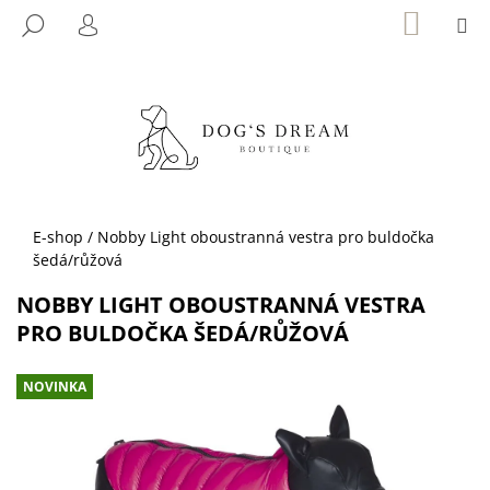
K
Přejít
NÁKUP
M
HLEDAT
KOŠÍK
na
O
PŘIHLÁŠENÍ
ZPĚT
ZPĚT
obsah
Š
Í
C
K
O
P
O
T
Domů
E-shop
/
Nobby Light oboustranná vestra pro buldočka
Ř
šedá/růžová
E
NOBBY LIGHT OBOUSTRANNÁ VESTRA
B
PRO BULDOČKA ŠEDÁ/RŮŽOVÁ
U
J
NOVINKA
E
T
E
N