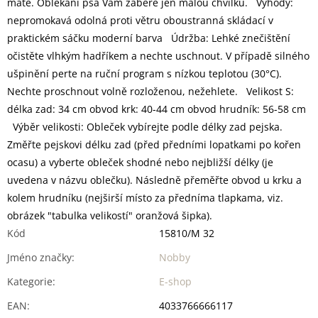
máte. Oblékání psa Vám zabere jen malou chvilku. Výhody:
nepromokavá odolná proti větru oboustranná skládací v
praktickém sáčku moderní barva Údržba: Lehké znečištění
očistěte vlhkým hadříkem a nechte uschnout. V případě silného
ušpinění perte na ruční program s nízkou teplotou (30°C).
Nechte proschnout volně rozloženou, nežehlete. Velikost S:
délka zad: 34 cm obvod krk: 40-44 cm obvod hrudník: 56-58 cm
Výběr velikosti: Obleček vybírejte podle délky zad pejska.
Změřte pejskovi délku zad (před předními lopatkami po kořen
ocasu) a vyberte obleček shodné nebo nejbližší délky (je
uvedena v názvu oblečku). Následně přeměřte obvod u krku a
kolem hrudníku (nejširší místo za předníma tlapkama, viz.
obrázek "tabulka velikostí" oranžová šipka).
Kód
15810/M 32
Jméno značky
:
Nobby
Kategorie
:
E-shop
EAN
:
4033766666117