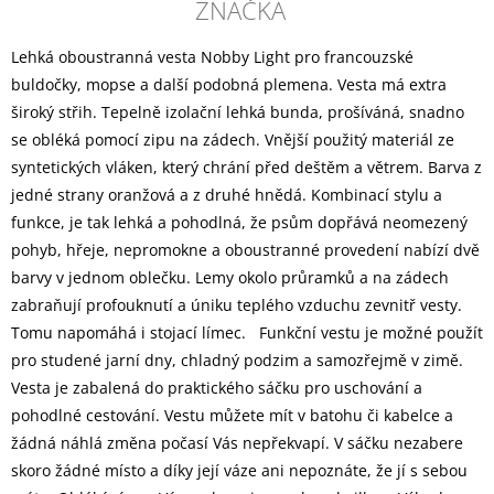
ZNAČKA
Lehká oboustranná vesta Nobby Light pro francouzské
buldočky, mopse a další podobná plemena. Vesta má extra
široký střih. Tepelně izolační lehká bunda, prošíváná, snadno
se obléká pomocí zipu na zádech. Vnější použitý materiál ze
syntetických vláken, který chrání před deštěm a větrem. Barva z
jedné strany oranžová a z druhé hnědá. Kombinací stylu a
funkce, je tak lehká a pohodlná, že psům dopřává neomezený
pohyb, hřeje, nepromokne a oboustranné provedení nabízí dvě
barvy v jednom oblečku. Lemy okolo průramků a na zádech
zabraňují profouknutí a úniku teplého vzduchu zevnitř vesty.
Tomu napomáhá i stojací límec. Funkční vestu je možné použít
pro studené jarní dny, chladný podzim a samozřejmě v zimě.
Vesta je zabalená do praktického sáčku pro uschování a
pohodlné cestování. Vestu můžete mít v batohu či kabelce a
žádná náhlá změna počasí Vás nepřekvapí. V sáčku nezabere
skoro žádné místo a díky její váze ani nepoznáte, že jí s sebou