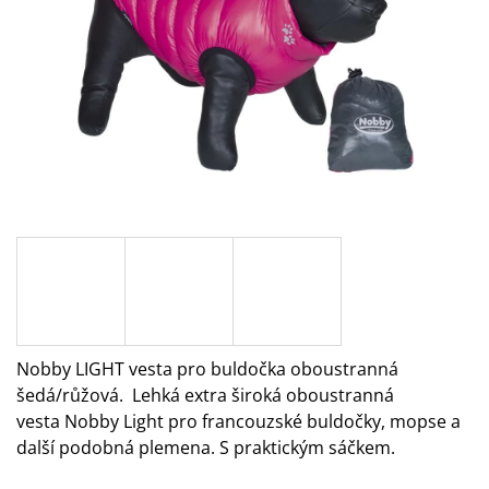
A
J
Í
T
?
HLEDAT
D
O
Nobby LIGHT vesta pro buldočka oboustranná
P
šedá/růžová. Lehká extra široká oboustranná
O
vesta Nobby Light pro francouzské buldočky, mopse a
R
další podobná plemena. S praktickým sáčkem.
U
Č