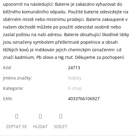
upozornit na následující: Baterie je zakázáno vyhazovat do
běžného komunálního odpadu. Použité baterie odevzdejte na
sběrném místě nebo místnímu prodejci. Baterie zakoupené v
našem obchodě můžete po použití odevzdat osobně nebo
zaslat poštou na naši adresu. Baterie obsahující škodlivé látky
jsou označeny symbolem přeškrtnuté popelnice a obsah
těžkých kovů je indikován jejich chemickým označením: cd
značí kadmium, Pb olovo a Hg rtuť. Děkujeme za pochopení.
Kód
24713
Jméno značky
:
Nobby
Kategorie
:
E-shop
EAN
:
4033766106927
ZEPTAT SE
HLÍDAT
SDÍLET