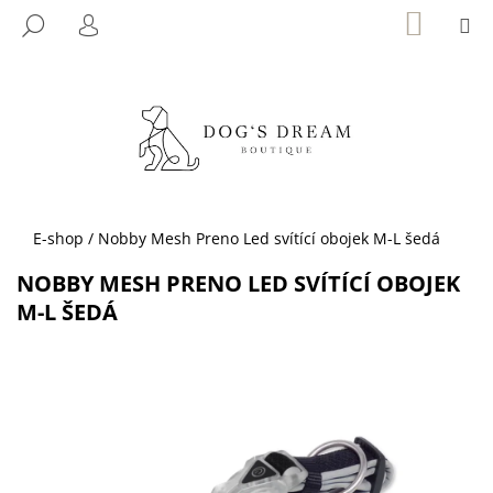
K
Přejít
NÁKUP
M
HLEDAT
KOŠÍK
na
O
PŘIHLÁŠENÍ
ZPĚT
ZPĚT
obsah
Š
Í
C
K
O
P
O
T
Domů
E-shop
/
Nobby Mesh Preno Led svítící obojek M-L šedá
Ř
NOBBY MESH PRENO LED SVÍTÍCÍ OBOJEK
E
M-L ŠEDÁ
B
U
J
E
T
E
N