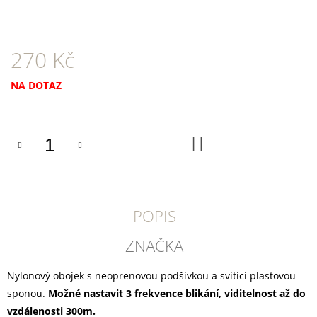
U
J
E
M
270 Kč
E
Měrná
NA DOTAZ
TRIXIE
SUŠENÝ
cena:
VEPŘOVÝ
RYPÁČEK
BÍLÝ
DO
1
KOŠÍKU
KS
35
Kč
POPIS
ZNAČKA
Nylonový obojek s neoprenovou podšívkou a svítící plastovou
sponou.
Možné nastavit 3 frekvence blikání, viditelnost až do
vzdálenosti 300m.