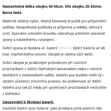
Nastavitelná délka obojku 40-55cm, šíře obojku 20-25mm.
Barva šedá.
Materiál odolný nylon. Matný kovovový kroužek pro připevnění
vodítka. Neoprénová podšívka je příjemná a měkká, šetrná k
srsti. Speciální umístění kroužku zabraňuje přetížení plastové
spony a následnému rozpojení.
Svítítí spona je dodána vč. baterii
CR1225
. Výdrž baterie až 48
hod. nepřetržitého svícení. Obojek je odolný vůči dešti.
Svítící obojek je praktickým průvodcem při nočních
procházkách s Vaším čtyřnohým kamarádem nebo v ročních
obdobích s nedostatkem světla. Vašeho psa budete vidět Vy i
ostatní účastníci silničního provozu do vzdálenosti až 300m.
Vašeho psa tak již nikdy při společných procházkách neztratíte
z dohledu!
Upozornění k likvidaci baterií.
Součástí balení jsou baterie. Jako prodejce jsme povinni Vás