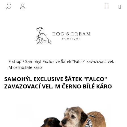
K
Přejít
NÁKUP
M
HLEDAT
KOŠÍK
na
O
PŘIHLÁŠENÍ
ZPĚT
ZPĚT
obsah
Š
Í
C
K
O
P
O
T
Domů
E-shop
/
Samohýl Exclusive Šátek "Falco" zavazovací vel.
Ř
M černo bílé káro
E
SAMOHÝL EXCLUSIVE ŠÁTEK "FALCO"
B
ZAVAZOVACÍ VEL. M ČERNO BÍLÉ KÁRO
U
J
E
T
E
N