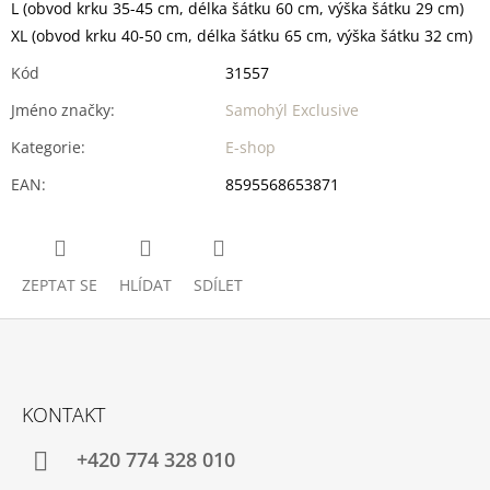
L (obvod krku 35-45 cm, délka šátku 60 cm, výška šátku 29 cm)
XL (obvod krku 40-50 cm, délka šátku 65 cm, výška šátku 32 cm)
Kód
31557
Jméno značky
:
Samohýl Exclusive
Kategorie
:
E-shop
EAN
:
8595568653871
ZEPTAT SE
HLÍDAT
SDÍLET
Z
Á
KONTAKT
P
A
+420 774 328 010
T