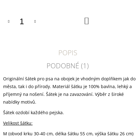
U
cena:
J
E
M
DO
KOŠÍKU
E
YOGGIES
KUŘECÍ
A
POPIS
HOVĚZÍ
MASO,
PODOBNÉ (1)
GRANULE
LISOVANÉ
ZA
Originální šátek pro psa na obojek je vhodným doplňkem jak do
STUDENA
města, tak i do přírody. Materiál šátku je 100% bavlna, lehký a
361
Kč
příjemný na nošení. Šátek je na zavazování. Výběr z široké
nabídky motivů.
Šátek ozdobí každého pejska.
Velikost šátku:
M (obvod krku 30-40 cm, délka šátku 55 cm, výška šátku 26 cm)