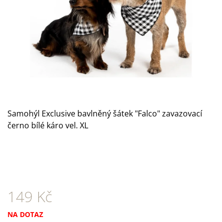
A
J
Í
T
?
Samohýl Exclusive bavlněný šátek "Falco" zavazovací
HLEDAT
černo bílé káro vel. XL
D
O
P
O
149 Kč
R
U
Č
Měrná
NA DOTAZ