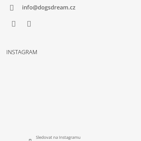
Í
info@dogsdream.cz
Facebook
Instagram
INSTAGRAM
Sledovat na Instagramu