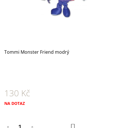
A
J
Í
T
?
Tommi Monster Friend modrý
HLEDAT
130 Kč
D
O
P
Měrná
NA DOTAZ
O
cena:
R
U
Č
DO