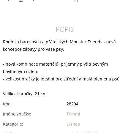
U
KOŠÍKU
J
E
M
E
POPIS
DOKAS
TYČINKY
Rodinka barevných a přátelských Monster Friends - nová
Z
koncepce zábavy pro Vaše psy.
HOVĚZÍ
KŮŽE
OBALENÉ
- nová kombinace materiálů: příjemný plyš s pevným
KUŘECÍM
bavlněným uzlem
200
G
- velikost hračky je ideální pro střední a malá plemena psů
199
Kč
Velikost hračky: 21 cm
Kód
28294
Jméno značky
:
Tommi
Kategorie
:
E-shop