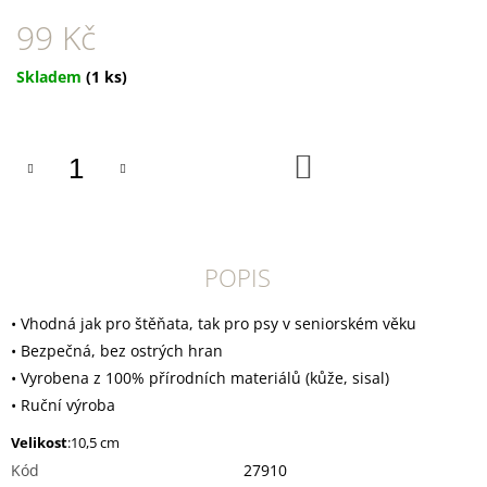
U
J
99 Kč
E
M
Měrná
Skladem
(1 ks)
E
cena:
DOKAS
KACHNÍ
DO
PRSA
KOŠÍKU
PROUŽKY
250
G
199
POPIS
Kč
• Vhodná jak pro štěňata, tak pro psy v seniorském věku
• Bezpečná, bez ostrých hran
• Vyrobena z 100% přírodních materiálů (kůže, sisal)
• Ruční výroba
Velikost
:
10,5 cm
Kód
27910