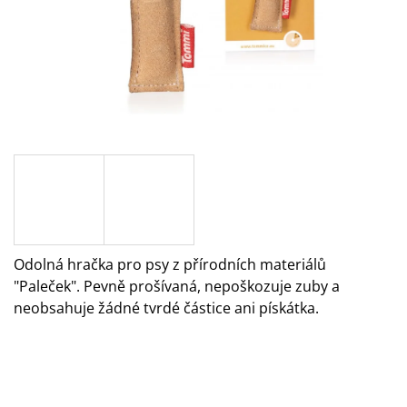
A
J
Í
T
?
HLEDAT
Odolná hračka pro psy z přírodních materiálů
"Paleček". Pevně prošívaná, nepoškozuje zuby a
D
O
neobsahuje žádné tvrdé částice ani pískátka.
P
O
R
U
Č