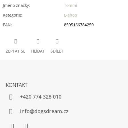
Jméno značky
:
Tommi
Kategorie
:
E-shop
EAN
:
8595166784250
ZEPTAT SE
HLÍDAT
SDÍLET
Z
Á
KONTAKT
P
A
+420 774 328 010
T
Í
info@dogsdream.cz