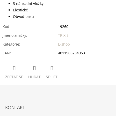
3 náhradní vložky
Elestické
Obvod pasu
Kód
19260
Jméno značky
:
TRIXIE
Kategorie
:
E-shop
EAN
:
4011905234953
ZEPTAT SE
HLÍDAT
SDÍLET
Z
Á
KONTAKT
P