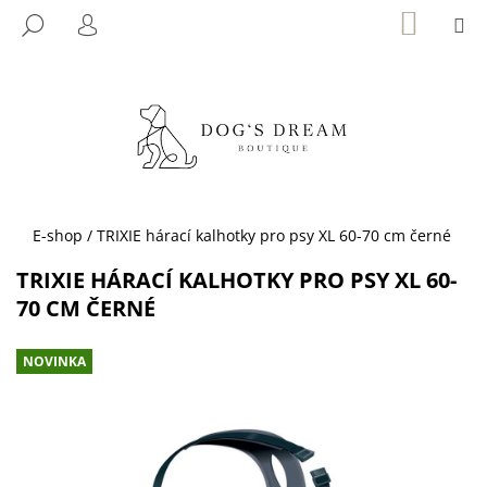
K
Přejít
NÁKUP
M
HLEDAT
KOŠÍK
na
O
PŘIHLÁŠENÍ
ZPĚT
ZPĚT
obsah
Š
Í
C
K
O
P
O
T
Domů
E-shop
/
TRIXIE hárací kalhotky pro psy XL 60-70 cm černé
Ř
TRIXIE HÁRACÍ KALHOTKY PRO PSY XL 60-
E
70 CM ČERNÉ
B
U
NOVINKA
J
E
T
E
N