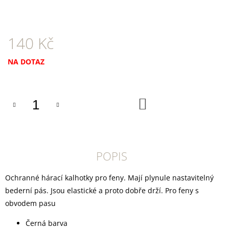
U
J
E
M
140 Kč
E
Měrná
NA DOTAZ
CANIBIT
PŠTROSÍ
cena:
PIŠKOTY
600G
DO
169
KOŠÍKU
Kč
POPIS
Ochranné hárací kalhotky pro feny. Mají plynule nastavitelný
bederní pás. Jsou elastické a proto dobře drží. Pro feny s
obvodem pasu
Černá barva