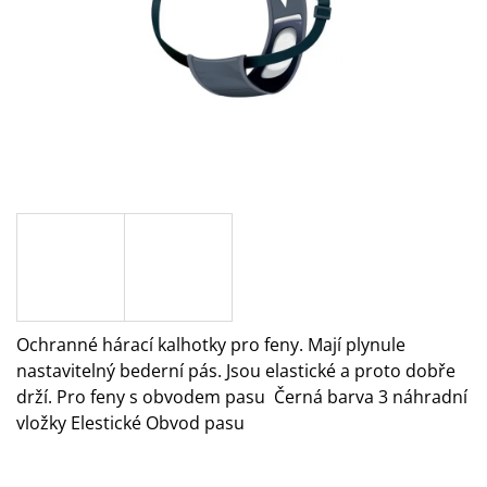
A
J
Í
T
?
HLEDAT
Ochranné hárací kalhotky pro feny. Mají plynule
D
O
nastavitelný bederní pás. Jsou elastické a proto dobře
P
drží. Pro feny s obvodem pasu Černá barva 3 náhradní
O
vložky Elestické Obvod pasu
R
U
Č