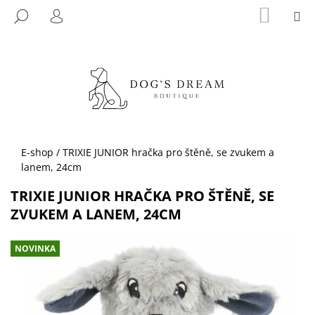
K
Přejít
NÁKUP
M
HLEDAT
KOŠÍK
na
O
PŘIHLÁŠENÍ
ZPĚT
ZPĚT
obsah
Š
Í
C
K
O
P
O
T
Domů
E-shop
/
TRIXIE JUNIOR hračka pro štěně, se zvukem a
Ř
lanem, 24cm
E
TRIXIE JUNIOR HRAČKA PRO ŠTĚNĚ, SE
B
ZVUKEM A LANEM, 24CM
U
J
NOVINKA
E
T
E
N