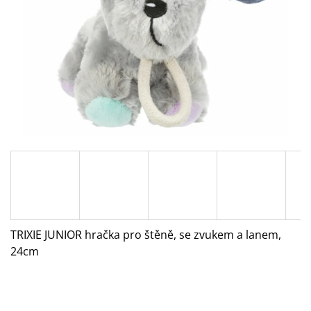
A
J
Í
T
?
HLEDAT
D
O
TRIXIE JUNIOR hračka pro štěně, se zvukem a lanem,
P
24cm
O
R
U
Č