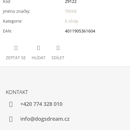
Kód
29122
Jméno značky
:
TRIXIE
Kategorie
:
E-shop
EAN
:
4011905361604
ZEPTAT SE
HLÍDAT
SDÍLET
Z
Á
KONTAKT
P
A
+420 774 328 010
T
Í
info@dogsdream.cz