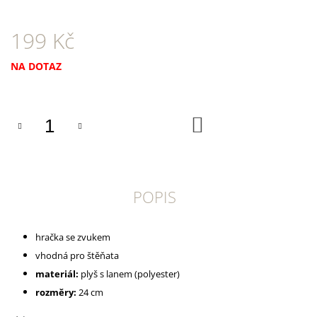
U
J
E
199 Kč
M
E
Měrná
NA DOTAZ
cena:
DOKAS
KACHNÍ
PRSA
DO
PROUŽKY
KOŠÍKU
250
G
199
Kč
POPIS
hračka se zvukem
vhodná pro štěňata
materiál:
plyš s lanem (polyester)
rozměry:
24 cm