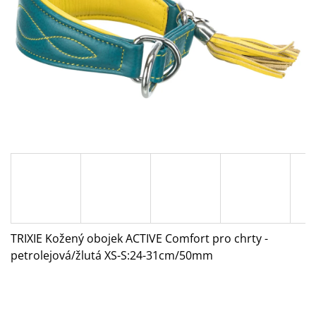
A
J
Í
T
?
HLEDAT
D
O
TRIXIE Kožený obojek ACTIVE Comfort pro chrty -
P
petrolejová/žlutá
XS-S:24-31cm/50mm
O
R
U
Č