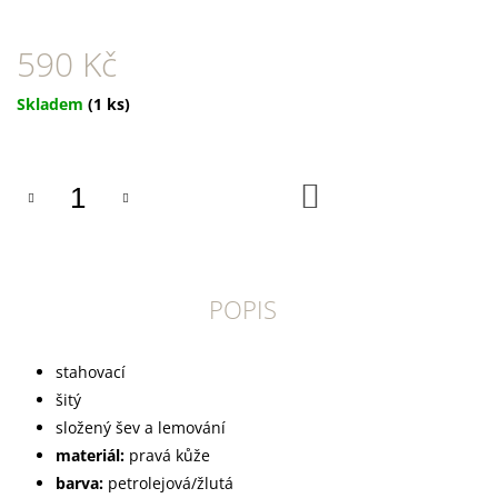
U
J
E
590 Kč
M
E
Měrná
Skladem
(1 ks)
cena:
DOKAS
KACHNÍ
PRSA
DO
PROUŽKY
KOŠÍKU
250
G
199
Kč
POPIS
stahovací
šitý
složený šev a lemování
materiál:
pravá kůže
barva:
petrolejová/žlutá