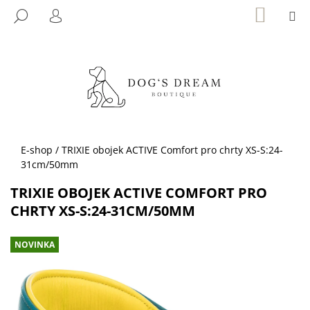
K
Přejít
NÁKUP
M
HLEDAT
KOŠÍK
na
O
PŘIHLÁŠENÍ
ZPĚT
ZPĚT
obsah
Š
Í
C
K
O
P
O
T
Domů
E-shop
/
TRIXIE obojek ACTIVE Comfort pro chrty XS-S:24-
Ř
31cm/50mm
E
TRIXIE OBOJEK ACTIVE COMFORT PRO
B
CHRTY XS-S:24-31CM/50MM
U
J
NOVINKA
E
T
E
N