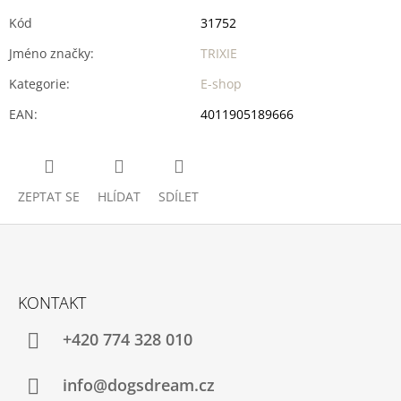
Kód
31752
Jméno značky
:
TRIXIE
Kategorie
:
E-shop
EAN
:
4011905189666
ZEPTAT SE
HLÍDAT
SDÍLET
Z
Á
KONTAKT
P
A
+420 774 328 010
T
Í
info@dogsdream.cz