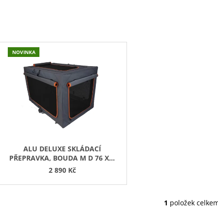
45 Kč
199 Kč
V
NOVINKA
Ý
P
S
P
R
O
D
ALU DELUXE SKLÁDACÍ
PŘEPRAVKA, BOUDA M D 76 X Š
U
50,5 X V 48 CM
2 890 Kč
K
T
Ů
1
položek celke
O
V