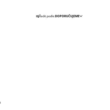
Ř
Řadit podle:
DOPORUČUJEME
A
Z
E
N
Í
P
R
O
D
U
K
T
Ů
m