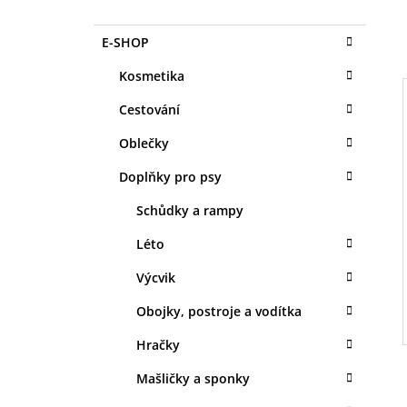
O
1 KS
S
35 Kč
K
Přeskočit
E-SHOP
T
A
kategorie
T
R
Kosmetika
E
A
G
Cestování
N
O
R
N
Oblečky
I
I
Í
E
Doplňky pro psy
P
A
Schůdky a rampy
N
Léto
E
Výcvik
L
Obojky, postroje a vodítka
Hračky
Mašličky a sponky