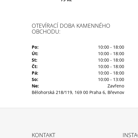
OTEVÍRACÍ DOBA KAMENNÉHO
OBCHODU:
Po:
10:00 - 18:00
Út:
10:00 - 18:00
St:
10:00 - 18:00
Čt:
10:00 - 18:00
Pá:
10:00 - 18:00
So:
10:00 - 13:00
Ne:
Zavřeno
Bělohorská 218/119, 169 00 Praha 6, Břevnov
Z
Á
KONTAKT
INST