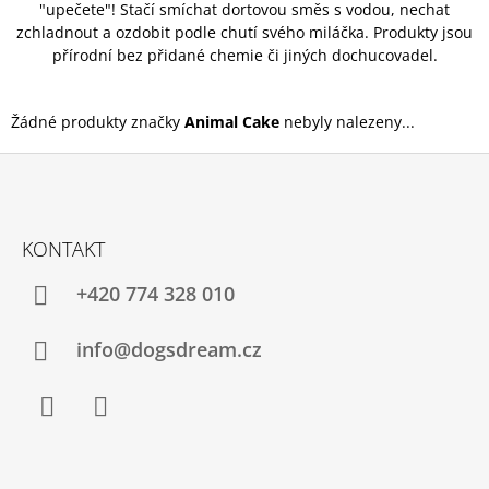
"upečete"! Stačí smíchat dortovou směs s vodou, nechat
A
zchladnout a ozdobit podle chutí svého miláčka. Produkty jsou
J
přírodní bez přidané chemie či jiných dochucovadel.
Í
T
Žádné produkty značky
Animal Cake
nebyly nalezeny...
?
Z
Á
KONTAKT
HLEDAT
P
A
+420 774 328 010
T
Í
D
info@dogsdream.cz
O
P
O
R
Facebook
Instagram
U
Č