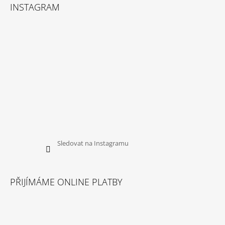
U
INSTAGRAM
J
E
M
E
DOKAS
KACHNÍ
PRSA
KOUSKY200G
199
Kč
Sledovat na Instagramu
PŘIJÍMÁME ONLINE PLATBY