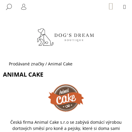
K
Přejít
NÁKUP
M
HLEDAT
KOŠÍK
na
O
PŘIHLÁŠENÍ
ZPĚT
ZPĚT
obsah
Š
Í
C
K
O
P
O
T
Domů
Prodávané značky
/
Animal Cake
Ř
ANIMAL CAKE
E
B
U
J
E
T
Česká firma Animal Cake s.r.o se zabývá domácí výrobou
E
dortových směsí pro koně a pejsky, které si doma sami
N