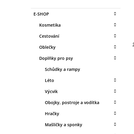
O
1 KS
S
35 Kč
K
Přeskočit
E-SHOP
T
A
kategorie
T
R
Kosmetika
E
A
G
Cestování
N
O
R
N
Oblečky
I
Í
E
Doplňky pro psy
P
A
Schůdky a rampy
N
Léto
E
Výcvik
L
Obojky, postroje a vodítka
Hračky
Mašličky a sponky