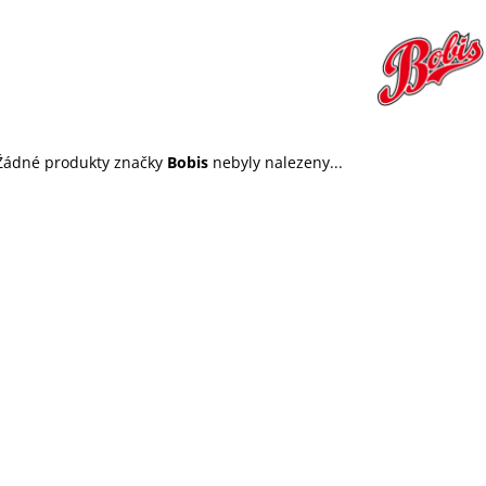
45 Kč
199 Kč
Žádné produkty značky
Bobis
nebyly nalezeny...