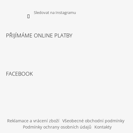
U
J
E
Sledovat na Instagramu
M
E
PŘIJÍMÁME ONLINE PLATBY
CANIBIT
PŠTROSÍ
PIŠKOTY
600G
169
Kč
FACEBOOK
Reklamace a vrácení zboží
Všeobecné obchodní podmínky
Podmínky ochrany osobních údajů
Kontakty