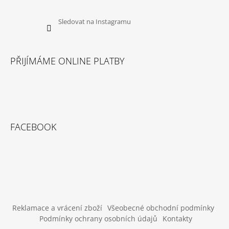
U
J
E
Sledovat na Instagramu
M
E
PŘIJÍMÁME ONLINE PLATBY
DOKAS
KACHNÍ
PRSA
KOUSKY200G
199
Kč
FACEBOOK
Reklamace a vrácení zboží
Všeobecné obchodní podmínky
Podmínky ochrany osobních údajů
Kontakty