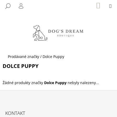
K
Přejít
NÁKUP
M
HLEDAT
KOŠÍK
na
O
PŘIHLÁŠENÍ
ZPĚT
ZPĚT
obsah
Š
Í
C
K
O
P
O
T
Domů
Prodávané značky
/
Dolce Puppy
Ř
DOLCE PUPPY
E
B
U
Žádné produkty značky
Dolce Puppy
nebyly nalezeny...
J
E
T
Z
E
Á
KONTAKT
N