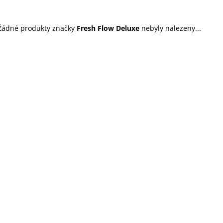
45 Kč
199 Kč
Žádné produkty značky
Fresh Flow Deluxe
nebyly nalezeny...