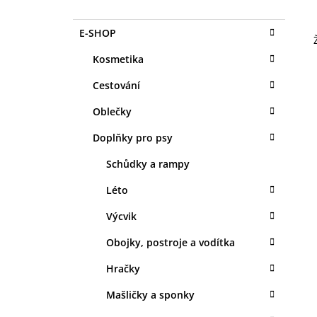
O
1 KS
S
35 Kč
K
Přeskočit
E-SHOP
T
A
kategorie
T
R
Kosmetika
E
A
G
Cestování
N
O
R
N
Oblečky
I
Í
E
Doplňky pro psy
P
A
Schůdky a rampy
N
Léto
E
Výcvik
L
Obojky, postroje a vodítka
Hračky
Mašličky a sponky