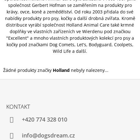
společnost Gerbert Hofman se zaměřením na produkty pro
A
krávy, ovce, koně a zemědělství. Od roku 2003 přidala do své
J
nabídky produkty pro psy, kočky a další drobná zvířata. Kromě
Í
distribuce vyrábí společnost Holland Animal Care také krmné
T
doplňky ve vlastních zařízeních ve Wierdenu pod značkou
"Excellent" a mnoho vlastních produktových kolekcí pro psy a
?
kočky pod značkami Dog Comets, Let's, Bodyguard, Coolpets,
Wild Life a další.
Žádné produkty značky
Holland
nebyly nalezeny...
HLEDAT
Z
D
Á
O
KONTAKT
P
P
O
A
+420 774 328 010
R
T
U
Í
Č
info@dogsdream.cz