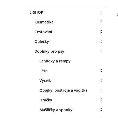
O
1 KS
S
35 Kč
K
Přeskočit
E-SHOP
T
A
kategorie
T
R
Kosmetika
E
A
G
Cestování
N
O
R
N
Oblečky
I
Í
E
Doplňky pro psy
P
A
Schůdky a rampy
N
Léto
E
Výcvik
L
Obojky, postroje a vodítka
Hračky
Mašličky a sponky