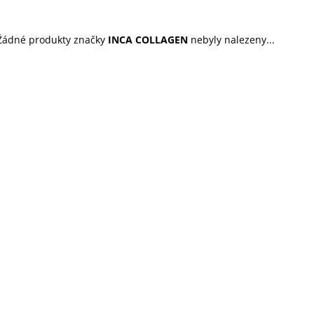
45 Kč
199 Kč
Žádné produkty značky
INCA COLLAGEN
nebyly nalezeny...