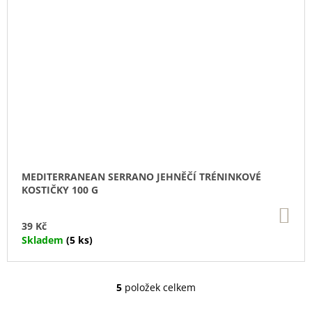
MEDITERRANEAN SERRANO JEHNĚČÍ TRÉNINKOVÉ
KOSTIČKY 100 G
DO
KO
39 Kč
Skladem
(5 ks)
5
položek celkem
O
V