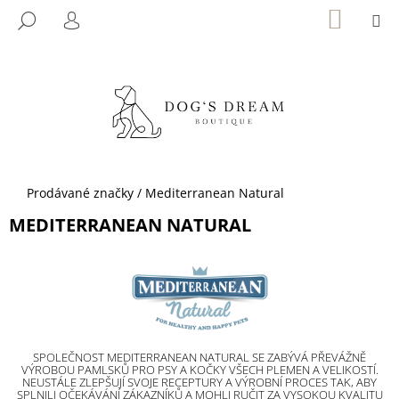
K
Přejít
NÁKUP
M
HLEDAT
KOŠÍK
na
O
PŘIHLÁŠENÍ
ZPĚT
ZPĚT
obsah
Š
Í
C
K
O
P
O
T
Domů
Prodávané značky
/
Mediterranean Natural
Ř
MEDITERRANEAN NATURAL
E
B
U
J
E
T
SPOLEČNOST MEDITERRANEAN NATURAL SE ZABÝVÁ PŘEVÁŽNĚ
E
VÝROBOU PAMLSKŮ PRO PSY A KOČKY VŠECH PLEMEN A VELIKOSTÍ.
NEUSTÁLE ZLEPŠUJÍ SVOJE RECEPTURY A VÝROBNÍ PROCES TAK, ABY
N
SPLNILI OČEKÁVÁNÍ ZÁKAZNÍKŮ A MOHLI RUČIT ZA VYSOKOU KVALITU