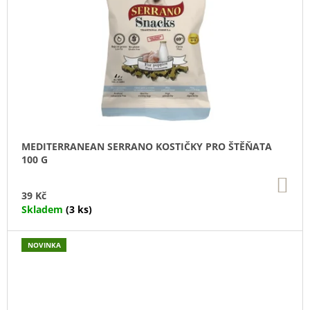
MEDITERRANEAN SERRANO KOSTIČKY PRO ŠTĚŇATA
100 G
DO
KO
39 Kč
Skladem
(3 ks)
NOVINKA