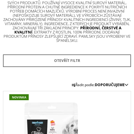
SVÝCH PRODUKTŮ. POUŽÍVAJÍ VYSOCE KVALITNÍ SUROVÝ MATERIÁL,
A
PŘÍRODNÍ PROTEIN A CHUTNÉ INGREDIENCE K POKRYTÍ NUTRIČNÍCH
POTŘEB DOMÁCÍCH MAZLÍČKŮ. VÝROBNÍ PROCES NENÍ INVAZIVNÍ
J
(NEPOŠKOZUJE SUROVÝ MATERIÁL), VE VÝROBCÍCH ZŮSTÁVAJÍ
ZACHOVÁNY PŘIROZENÉ PŘÍNOSY KVALITNÍCH INGREDIENCÍ (ŽIVINY, TUK,
Í
VITAMÍNY, MINERÁLY). INGREDIENCE, Z KTERÝCH JE PRODUKT VYRÁBĚN,
ZACHOVÁVAJÍ TŘI ZÁKLADNÍ PRINCIPY:
PŘÍRODNÍ, ČERSTVÉ A
T
KVALITNÍ
. EXTRAKTY Z ROSTLIN, 100% PŘÍRODNÍ, DODÁVAJÍ
PRODUKTŮM PŘÍNOSY ZLEPŠUJÍCÍ ZDRAVÍ. PAMLSKY JSOU VYROBENY VE
?
ŠPANĚLSKU.
OTEVŘÍT FILTR
HLEDAT
Ř
Řadit podle:
DOPORUČUJEME
A
V
D
Z
NOVINKA
Ý
O
E
P
P
N
O
I
R
Í
U
S
P
Č
P