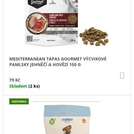
U
R
R
J
O
E
O
D
M
D
E
U
U
K
K
YOGGIES
T
KUŘECÍ
T
A
Ů
Ů
HOVĚZÍ
MASO,
MEDITERRANEAN TAPAS GOURMET VÝCVIKOVÉ
GRANULE
PAMLSKY JEHNĚČÍ A HOVĚZÍ 150 G
LISOVANÉ
ZA
DO
KO
STUDENA
79 Kč
361
Skladem
(2 ks)
Kč
NOVINKA