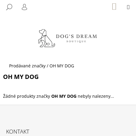
K
Přejít
NÁKUP
M
HLEDAT
KOŠÍK
na
O
PŘIHLÁŠENÍ
ZPĚT
ZPĚT
obsah
Š
Í
C
K
O
P
O
T
Domů
Prodávané značky
/
OH MY DOG
Ř
OH MY DOG
E
B
U
Žádné produkty značky
OH MY DOG
nebyly nalezeny...
J
E
T
Z
E
Á
KONTAKT
N