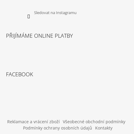
U
J
E
Sledovat na Instagramu
M
E
PŘIJÍMÁME ONLINE PLATBY
SUŠENÉ
VEPŘOVÉ
UCHO
45
Kč
FACEBOOK
Reklamace a vrácení zboží
Všeobecné obchodní podmínky
Podmínky ochrany osobních údajů
Kontakty