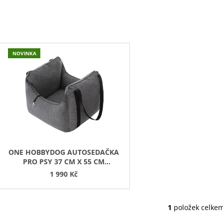
45 Kč
199 Kč
V
NOVINKA
Ý
P
S
P
R
O
D
ONE HOBBYDOG AUTOSEDAČKA
PRO PSY 37 CM X 55 CM
U
ANTRACITOVÁ
1 990 Kč
K
T
Ů
1
položek celke
O
V