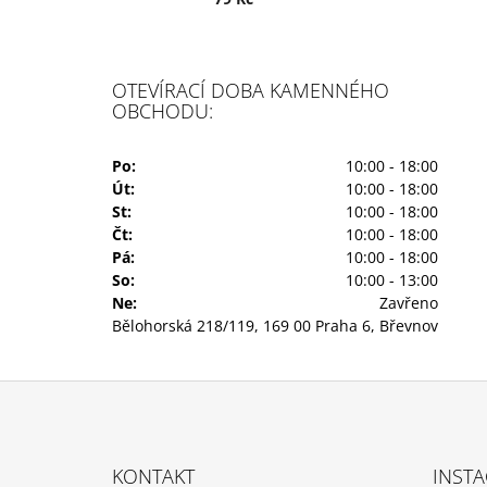
OTEVÍRACÍ DOBA KAMENNÉHO
OBCHODU:
Po:
10:00 - 18:00
Út:
10:00 - 18:00
St:
10:00 - 18:00
Čt:
10:00 - 18:00
Pá:
10:00 - 18:00
So:
10:00 - 13:00
Ne:
Zavřeno
Bělohorská 218/119, 169 00 Praha 6, Břevnov
Z
Á
KONTAKT
INST