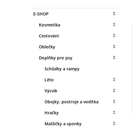
O
1 KS
S
35 Kč
K
Přeskočit
E-SHOP
T
A
kategorie
T
R
Kosmetika
E
A
G
Cestování
N
O
R
N
Oblečky
I
I
Í
E
Doplňky pro psy
P
A
Schůdky a rampy
N
Léto
E
Výcvik
L
Obojky, postroje a vodítka
Hračky
Mašličky a sponky