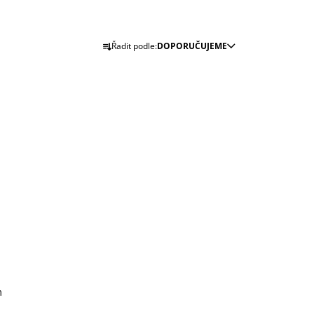
Ř
Řadit podle:
DOPORUČUJEME
A
Z
E
N
Í
P
R
O
D
U
K
T
Ů
m