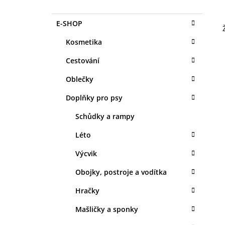
O
1 KS
S
35 Kč
K
Přeskočit
E-SHOP
T
A
kategorie
T
R
Kosmetika
E
A
G
Cestování
N
O
R
N
Oblečky
I
Í
E
Doplňky pro psy
P
A
Schůdky a rampy
N
Léto
E
Výcvik
L
Obojky, postroje a vodítka
Hračky
Mašličky a sponky