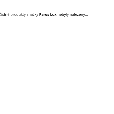
45 Kč
199 Kč
Žádné produkty značky
Paros Lux
nebyly nalezeny...