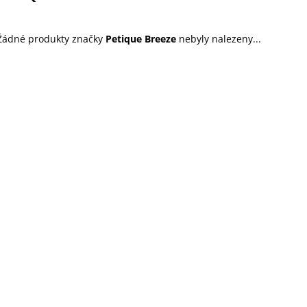
45 Kč
199 Kč
Žádné produkty značky
Petique Breeze
nebyly nalezeny...