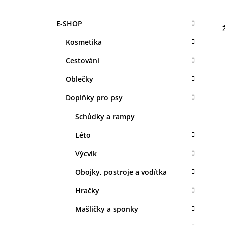
O
1 KS
S
35 Kč
K
Přeskočit
E-SHOP
T
A
kategorie
T
R
Kosmetika
E
A
G
Cestování
N
O
R
N
Oblečky
I
Í
E
Doplňky pro psy
P
A
Schůdky a rampy
N
Léto
E
Výcvik
L
Obojky, postroje a vodítka
Hračky
Mašličky a sponky