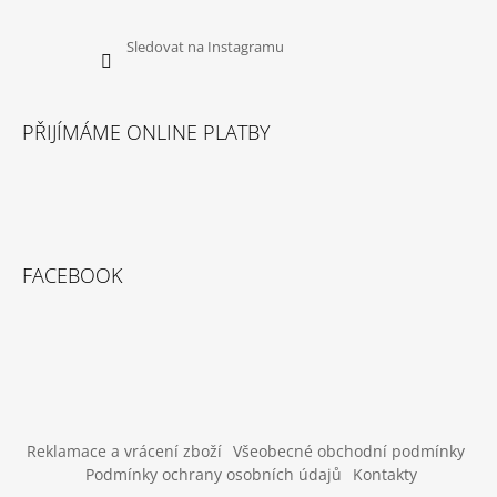
U
J
E
Sledovat na Instagramu
M
E
PŘIJÍMÁME ONLINE PLATBY
CANIBIT
PŠTROSÍ
PIŠKOTY
600G
169
Kč
FACEBOOK
Reklamace a vrácení zboží
Všeobecné obchodní podmínky
Podmínky ochrany osobních údajů
Kontakty