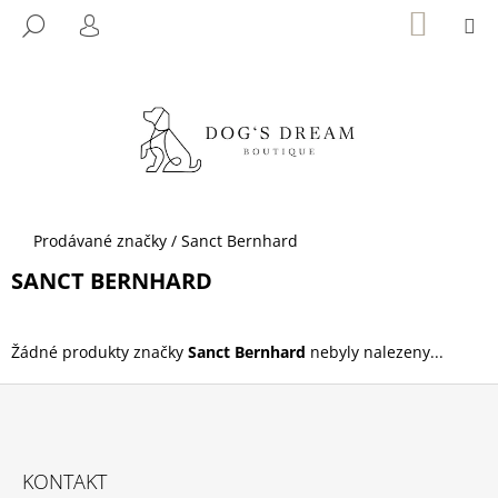
K
Přejít
NÁKUP
M
HLEDAT
KOŠÍK
na
O
PŘIHLÁŠENÍ
ZPĚT
ZPĚT
obsah
Š
Í
C
K
O
P
O
T
Domů
Prodávané značky
/
Sanct Bernhard
Ř
SANCT BERNHARD
E
B
U
Žádné produkty značky
Sanct Bernhard
nebyly nalezeny...
J
E
T
Z
E
Á
KONTAKT
N