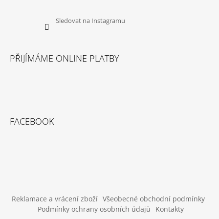
U
J
E
Sledovat na Instagramu
M
E
PŘIJÍMÁME ONLINE PLATBY
DOKAS
KACHNÍ
PRSA
PROUŽKY
250
G
199
FACEBOOK
Kč
Reklamace a vrácení zboží
Všeobecné obchodní podmínky
Podmínky ochrany osobních údajů
Kontakty