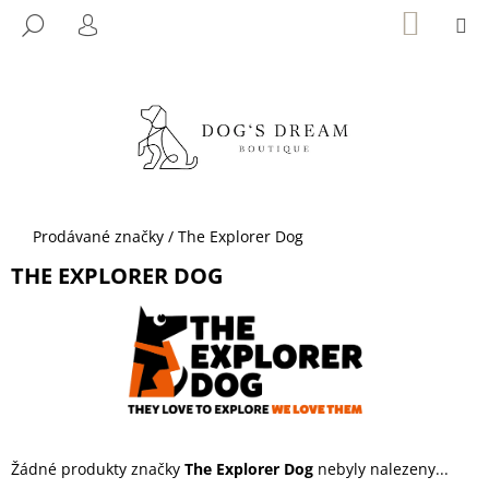
K
Přejít
NÁKUP
M
HLEDAT
KOŠÍK
na
O
PŘIHLÁŠENÍ
ZPĚT
ZPĚT
obsah
Š
Í
C
K
O
P
O
T
Domů
Prodávané značky
/
The Explorer Dog
Ř
THE EXPLORER DOG
E
B
U
J
E
T
E
Žádné produkty značky
The Explorer Dog
nebyly nalezeny...
N