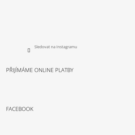
U
J
E
M
E
YOGGIES
ACTIVE
Sledovat na Instagramu
KACHNA
A
ZVĚŘINA,
GRANULE
LISOVANÉ
PŘIJÍMÁME ONLINE PLATBY
ZA
STUDENA
388
Kč
FACEBOOK