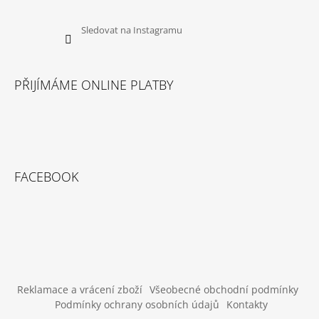
U
J
E
Sledovat na Instagramu
M
E
PŘIJÍMÁME ONLINE PLATBY
DOKAS
TYČINKY
Z
HOVĚZÍ
KŮŽE
OBALENÉ
KACHNÍM
200
FACEBOOK
G
199
Kč
Reklamace a vrácení zboží
Všeobecné obchodní podmínky
Podmínky ochrany osobních údajů
Kontakty