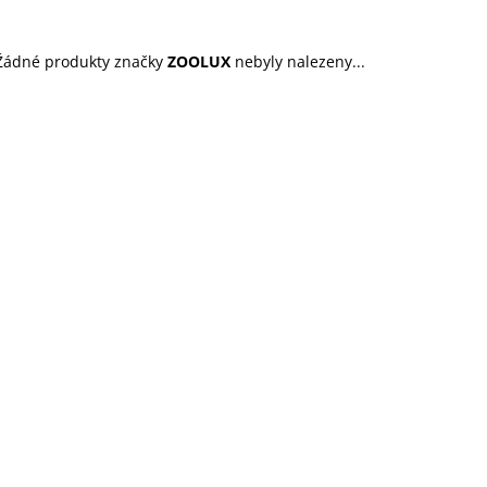
45 Kč
199 Kč
Žádné produkty značky
ZOOLUX
nebyly nalezeny...