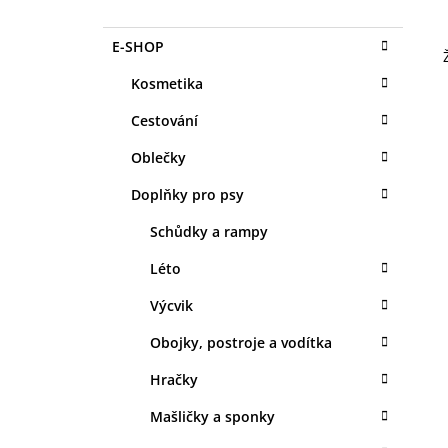
O
1 KS
S
35 Kč
K
Přeskočit
E-SHOP
T
A
kategorie
T
R
Kosmetika
E
A
G
Cestování
N
O
R
N
Oblečky
I
Í
E
Doplňky pro psy
P
A
Schůdky a rampy
N
Léto
E
Výcvik
L
Obojky, postroje a vodítka
Hračky
Mašličky a sponky