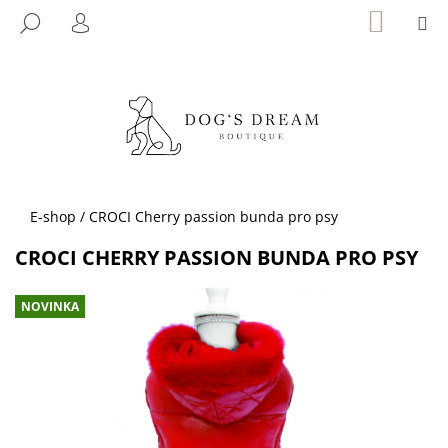
K
Přejít
NÁKUP
M
HLEDAT
KOŠÍK
na
O
PŘIHLÁŠENÍ
ZPĚT
ZPĚT
obsah
Š
Í
C
K
O
P
O
T
Domů
E-shop
/
CROCI Cherry passion bunda pro psy
Ř
CROCI CHERRY PASSION BUNDA PRO PSY
E
B
NOVINKA
U
J
E
T
E
N