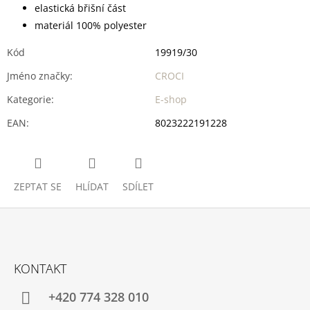
elastická břišní část
materiál 100% polyester
Kód
19919/30
Jméno značky
:
CROCI
Kategorie
:
E-shop
EAN
:
8023222191228
ZEPTAT SE
HLÍDAT
SDÍLET
Z
Á
KONTAKT
P
A
+420 774 328 010