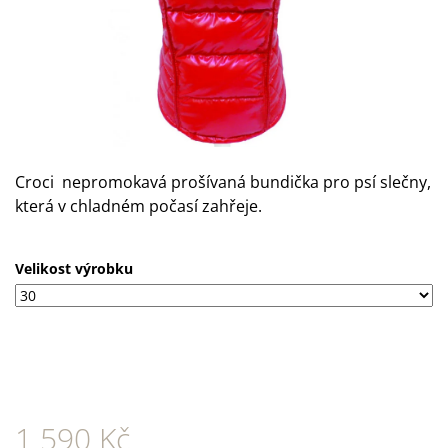
A
J
Í
T
?
Croci nepromokavá prošívaná bundička pro psí slečny,
která v chladném počasí zahřeje.
HLEDAT
Velikost výrobku
D
O
P
O
R
U
1 590 Kč
Č