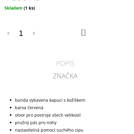
U
J
Měrná
Skladem
(1 ks)
E
cena:
M
E
DO
KOŠÍKU
TRIXIE
SUŠENÝ
VEPŘOVÝ
RYPÁČEK
BÍLÝ
POPIS
1
KS
ZNAČKA
35
Kč
bunda vybavena kapucí s kožíškem
barva červená
otvor pro postroje všech velikostí
pružný pás pro nohy
nastavitelná pomocí suchého zipu