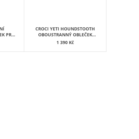
NÍ
CROCI YETI HOUNDSTOOTH
EK PRO
OBOUSTRANNÝ OBLEČEK
RŮŽOVÝ
1 390 Kč