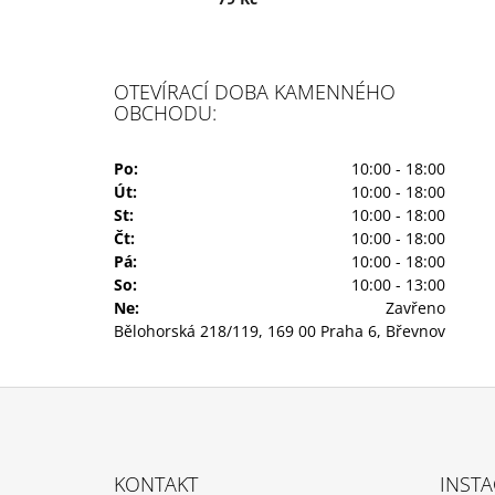
OTEVÍRACÍ DOBA KAMENNÉHO
OBCHODU:
Po:
10:00 - 18:00
Út:
10:00 - 18:00
St:
10:00 - 18:00
Čt:
10:00 - 18:00
Pá:
10:00 - 18:00
So:
10:00 - 13:00
Ne:
Zavřeno
Bělohorská 218/119, 169 00 Praha 6, Břevnov
Z
Á
KONTAKT
INST