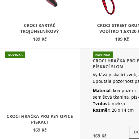
P
R
O
D
CROCI KARTÁČ
CROCI STREET GRU
TROJÚHELNÍKOVÝ
VODÍTKO 1,5X120
U
189 Kč
189 Kč
K
T
NOVINKA
NOVINKA
Ů
CROCI HRAČKA PRO 
PÍSKACÍ SLON
Vydává pískající zvuk,
upoutala pozornost ps
Materiál:
kompozitní
semišová tkanina, pís
Tvrdost:
měkká
Rozměr:
20 x 14 cm
CROCI HRAČKA PRO PSY OPICE
PÍSKACÍ
169 Kč
Skla
DO
169 Kč