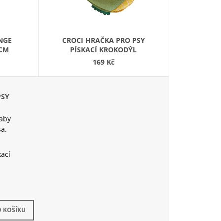
R
O
D
NGE
CROCI HRAČKA PRO PSY
U
 CM
PÍSKACÍ KROKODÝL
K
169 Kč
T
Ů
PSY
 aby
a.
kací
dem
(1 ks)
 KOŠÍKU