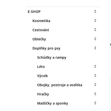
O
1 KS
S
35 Kč
K
Přeskočit
E-SHOP
T
A
kategorie
T
R
Kosmetika
E
A
G
Cestování
N
O
R
N
Oblečky
I
Í
E
Doplňky pro psy
P
A
Schůdky a rampy
N
Léto
E
Výcvik
L
Obojky, postroje a vodítka
Hračky
I
Mašličky a sponky