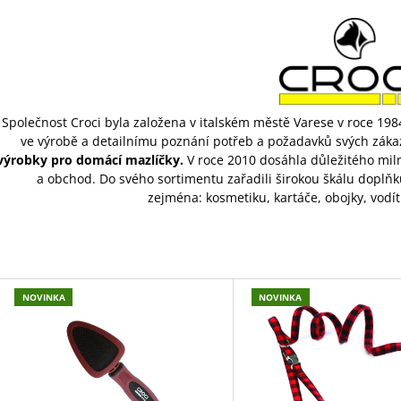
45 Kč
199 Kč
Společnost Croci byla založena v italském městě Varese v roce 19
ve výrobě a detailnímu poznání potřeb a požadavků svých zákaz
výrobky pro domácí mazlíčky.
V roce 2010 dosáhla důležitého milník
a obchod. Do svého sortimentu zařadili širokou škálu doplňk
zejména: kosmetiku, kartáče, obojky, vodítk
V
NOVINKA
NOVINKA
Ý
P
S