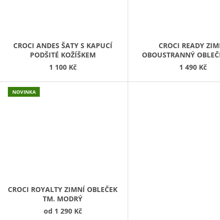
CROCI ANDES ŠATY S KAPUCÍ
CROCI READY ZIM
PODŠITÉ KOŽÍŠKEM
OBOUSTRANNÝ OBLEČ
PSY
1 100 Kč
1 490 Kč
NOVINKA
CROCI ROYALTY ZIMNÍ OBLEČEK
TM. MODRÝ
od
1 290 Kč