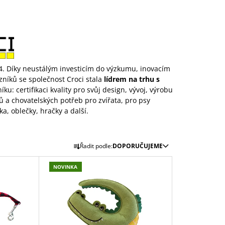
84. Díky neustálým investicím do výzkumu, inovacím
níků se společnost Croci stala
lídrem na trhu s
u: certifikaci kvality pro svůj design, vývoj, výrobu
ů a chovatelských potřeb pro zvířata, pro psy
a, oblečky, hračky a další.
Ř
Řadit podle:
DOPORUČUJEME
A
Z
NOVINKA
E
N
Í
P