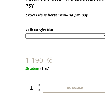
1 KS
PSY
35 Kč
Croci Life is better mikina pro psy
Velikost výrobku
1 190 Kč
Měrná
Skladem
(1 ks)
cena:
DO KOŠÍKU