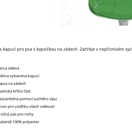
s kapucí pro psa s kapsičkou na zádech. Zahřeje v nepříznivém sy
arva zelená
ikina vybavena kapucí
apsa na zádech
lastická břišní část
astavitelná pomocí suchého zipu
tvor pro vodítko všech velikostí
ružný pás pro nohy
ateriál 100% polyester