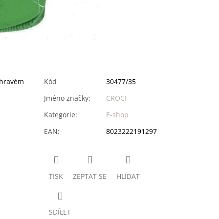
chravém
Kód
30477/35
Jméno značky
:
CROCI
Kategorie
:
E-shop
EAN
:
8023222191297
TISK
ZEPTAT SE
HLÍDAT
SDÍLET