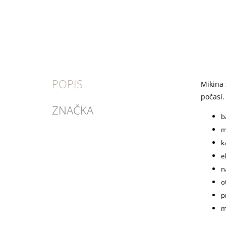
POPIS
Mikina 
počasí.
ZNAČKA
b
m
k
e
n
o
p
m