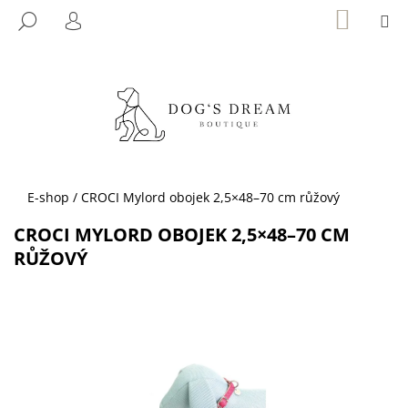
K
Přejít
NÁKUP
M
HLEDAT
KOŠÍK
na
O
PŘIHLÁŠENÍ
ZPĚT
ZPĚT
obsah
Š
Í
C
K
O
P
O
T
Domů
E-shop
/
CROCI Mylord obojek 2,5×48–70 cm růžový
Ř
CROCI MYLORD OBOJEK 2,5×48–70 CM
E
RŮŽOVÝ
B
U
J
E
T
E
N