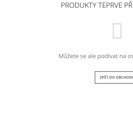
PRODUKTY TEPRVE PŘ
45 Kč
199 Kč
Můžete se ale podívat na os
ZPĚT DO OBCHOD