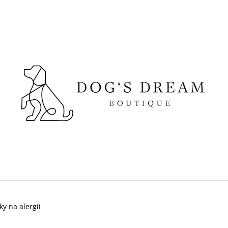
CO POTŘEBUJETE NAJÍT?
HLEDAT
DOPORUČUJEME
ky na alergii
SUŠENÉ VEPŘOVÉ UCHO
DOKAS KACHNÍ 