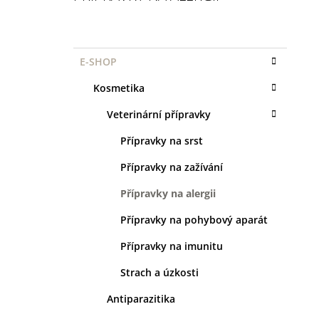
1 KS
P
35 Kč
O
K
Přeskočit
S
E-SHOP
A
kategorie
T
T
Kosmetika
R
E
G
A
Veterinární přípravky
O
N
R
Přípravky na srst
I
N
E
Í
Přípravky na zažívání
P
Přípravky na alergii
A
Přípravky na pohybový aparát
N
E
Přípravky na imunitu
L
Strach a úzkosti
Antiparazitika