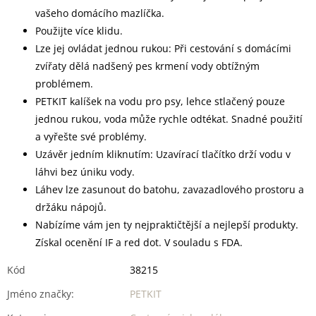
vašeho domácího mazlíčka.
Použijte více klidu.
Lze jej ovládat jednou rukou: Při cestování s domácími
zvířaty dělá nadšený pes krmení vody obtížným
problémem.
PETKIT kalíšek na vodu pro psy, lehce stlačený pouze
jednou rukou, voda může rychle odtékat. Snadné použití
a vyřešte své problémy.
Uzávěr jedním kliknutím: Uzavírací tlačítko drží vodu v
láhvi bez úniku vody.
Láhev lze zasunout do batohu, zavazadlového prostoru a
držáku nápojů.
Nabízíme vám jen ty nejpraktičtější a nejlepší produkty.
Získal ocenění IF a red dot. V souladu s FDA.
Kód
38215
Jméno značky
:
PETKIT