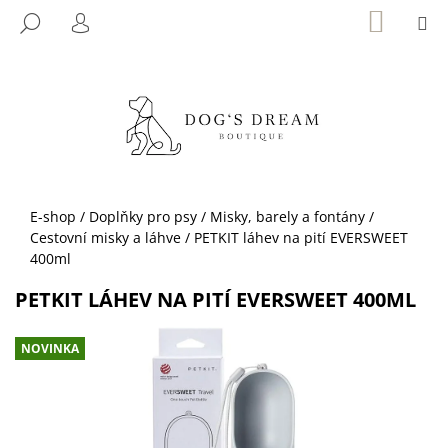
K
Přejít
NÁKUP
M
HLEDAT
KOŠÍK
na
O
PŘIHLÁŠENÍ
ZPĚT
ZPĚT
obsah
Š
Í
C
K
O
P
O
T
Domů
E-shop
/
Doplňky pro psy
/
Misky, barely a fontány
/
Ř
Cestovní misky a láhve
/
PETKIT láhev na pití EVERSWEET
E
400ml
B
PETKIT LÁHEV NA PITÍ EVERSWEET 400ML
U
J
NOVINKA
E
T
E
N