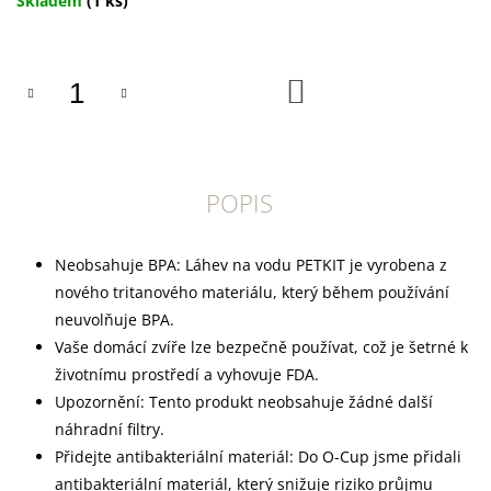
Skladem
(1 ks)
U
J
cena:
E
M
E
DO
KOŠÍKU
CANIBIT
PŠTROSÍ
PIŠKOTY
600G
POPIS
169
Kč
Neobsahuje BPA: Láhev na vodu PETKIT je vyrobena z
nového tritanového materiálu, který během používání
neuvolňuje BPA.
Vaše domácí zvíře lze bezpečně používat, což je šetrné k
životnímu prostředí a vyhovuje FDA.
Upozornění: Tento produkt neobsahuje žádné další
náhradní filtry.
Přidejte antibakteriální materiál: Do O-Cup jsme přidali
antibakteriální materiál, který snižuje riziko průjmu